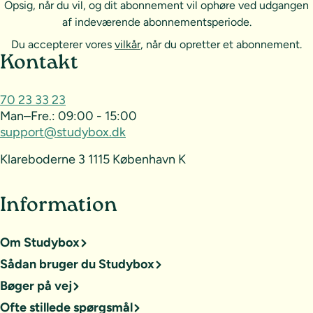
Opsig, når du vil, og dit abonnement vil ophøre ved udgangen
af indeværende abonnementsperiode.
Du accepterer vores
vilkår
, når du opretter et abonnement.
Sideoversigt og kontakt
Kontakt
70 23 33 23
Man–Fre.:
09:00 - 15:00
support@studybox.dk
Klareboderne 3 1115 København K
Information
Om Studybox
Sådan bruger du Studybox
Bøger på vej
Ofte stillede spørgsmål