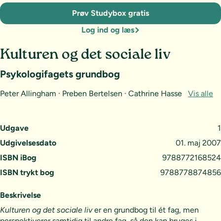
Prøv Studybox gratis
Log ind og læs
Kulturen og det sociale liv
Psykologifagets grundbog
Peter Allingham · Preben Bertelsen · Cathrine Hasse
Vis alle
Udgave
1
Udgivelsesdato
01. maj 2007
ISBN iBog
9788772168524
ISBN trykt bog
9788778874856
Beskrivelse
Kulturen og det sociale liv
er en grundbog til ét fag, men
perspektiverer samtidig til andre fag, så den kan bruges i