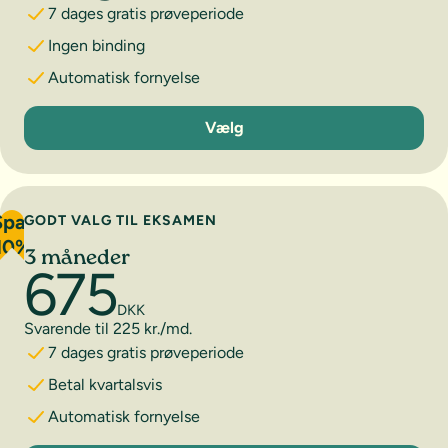
7 dages gratis prøveperiode
Ingen binding
Automatisk fornyelse
1 måned
Vælg
Spar
GODT VALG TIL EKSAMEN
10%
3 måneder
675
DKK
Svarende til 225 kr./md.
7 dages gratis prøveperiode
Betal kvartalsvis
Automatisk fornyelse