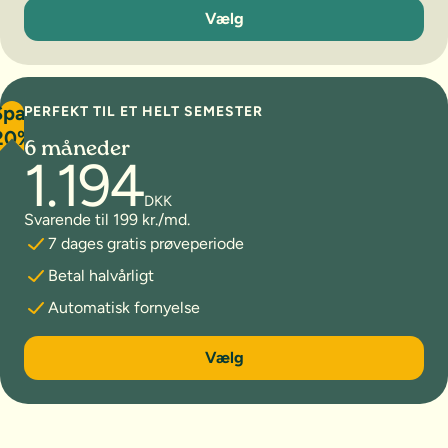
3 måneder
Vælg
Spar
PERFEKT TIL ET HELT SEMESTER
20%
6 måneder
1.194
DKK
Svarende til 199 kr./md.
7 dages gratis prøveperiode
Betal halvårligt
Automatisk fornyelse
6 måneder
Vælg