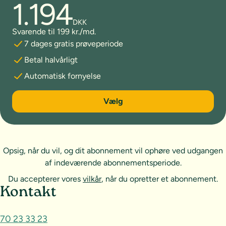
1.194
DKK
Svarende til 199 kr./md.
7 dages gratis prøveperiode
Betal halvårligt
Automatisk fornyelse
6 måneder
Vælg
Opsig, når du vil, og dit abonnement vil ophøre ved udgangen
af indeværende abonnementsperiode.
Du accepterer vores
vilkår
, når du opretter et abonnement.
Sideoversigt og kontakt
Kontakt
70 23 33 23