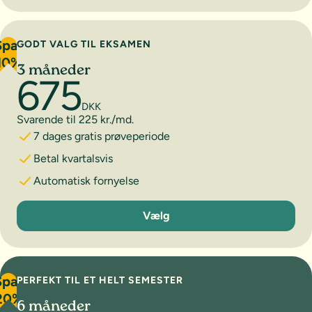
Spar
GODT VALG TIL EKSAMEN
10%
3 måneder
675
DKK
Svarende til 225 kr./md.
7 dages gratis prøveperiode
Betal kvartalsvis
Automatisk fornyelse
3 måneder
Vælg
Spar
PERFEKT TIL ET HELT SEMESTER
20%
6 måneder