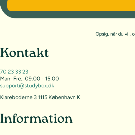
6 måneder
Opsig, når du vil
Sideoversigt og kontak
Kontakt
70 23 33 23
Man–Fre.:
09:00 - 15:00
support@studybox.dk
Klareboderne 3 1115 København K
Information