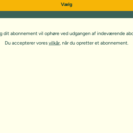
Vælg
, og dit abonnement vil ophøre ved udgangen af indeværende a
Du accepterer vores
vilkår
, når du opretter et abonnement.
t