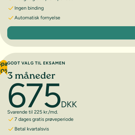
Ingen binding
Automatisk fornyelse
1 måned
Spar
GODT VALG TIL EKSAMEN
10%
3 måneder
675
DKK
Svarende til 225 kr./md.
7 dages gratis prøveperiode
Betal kvartalsvis