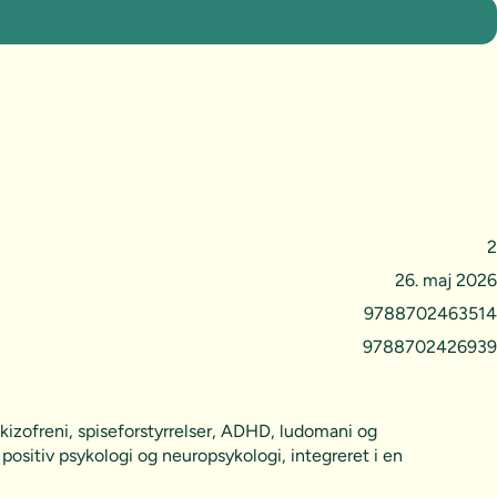
2
26. maj 2026
9788702463514
9788702426939
skizofreni, spiseforstyrrelser, ADHD, ludomani og
ositiv psykologi og neuropsykologi, integreret i en