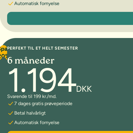
Automatisk fornyelse
3 måneder
Spar
PERFEKT TIL ET HELT SEMESTER
20%
6 måneder
1.194
DKK
Svarende til 199 kr./md.
7 dages gratis prøveperiode
Betal halvårligt
Automatisk fornyelse