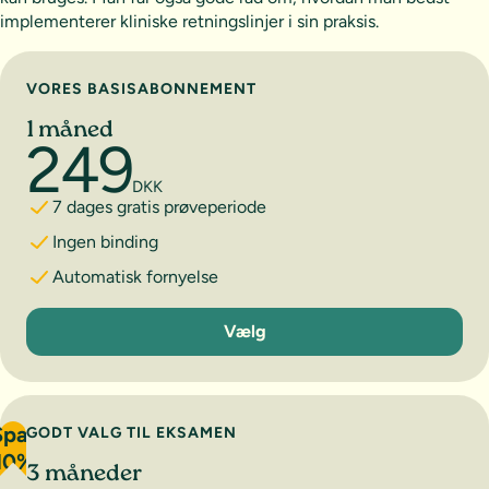
implementerer kliniske retningslinjer i sin praksis.
Vælg abonnement
VORES BASISABONNEMENT
1 måned
249
DKK
7 dages gratis prøveperiode
Ingen binding
Automatisk fornyelse
1 måned
Vælg
Spar
GODT VALG TIL EKSAMEN
10%
3 måneder