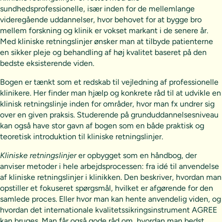
sundhedsprofessionelle, især inden for de mellemlange
videregående uddannelser, hvor behovet for at bygge bro
mellem forskning og klinik er vokset markant i de senere år.
Med kliniske retningslinjer ønsker man at tilbyde patienterne
en sikker pleje og behandling af høj kvalitet baseret på den
bedste eksisterende viden.
Bogen er tænkt som et redskab til vejledning af professionelle
klinikere. Her finder man hjælp og konkrete råd til at udvikle en
klinisk retningslinje inden for områder, hvor man fx undrer sig
over en given praksis. Studerende på grunduddannelsesniveau
kan også have stor gavn af bogen som en både praktisk og
teoretisk introduktion til kliniske retningslinjer.
Kliniske retningslinjer
er opbygget som en håndbog, der
anviser metoder i hele arbejdsprocessen: fra idé til anvendelse
af kliniske retningslinjer i klinikken. Den beskriver, hvordan man
opstiller et fokuseret spørgsmål, hvilket er afgørende for den
samlede proces. Eller hvor man kan hente anvendelig viden, og
hvordan det internationale kvalitetssikringsinstrument AGREE
kan bruges. Man får også gode råd om, hvordan man bedst