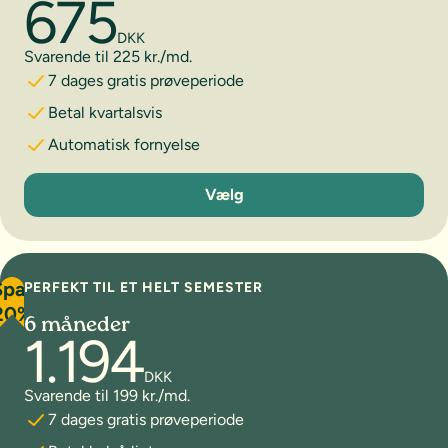
675
DKK
Svarende til 225 kr./md.
7 dages gratis prøveperiode
Betal kvartalsvis
Automatisk fornyelse
3 måneder
Vælg
Spar
PERFEKT TIL ET HELT SEMESTER
20%
6 måneder
1.194
DKK
Svarende til 199 kr./md.
7 dages gratis prøveperiode