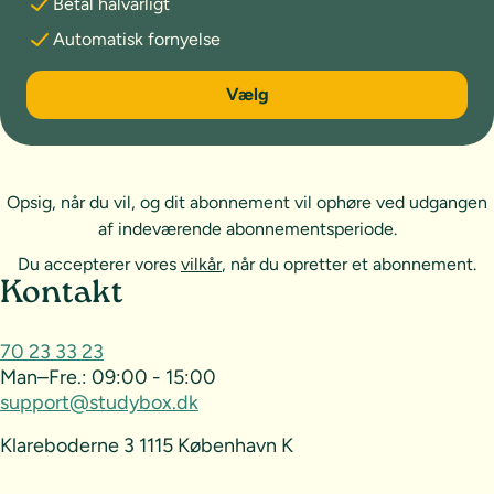
Betal halvårligt
Automatisk fornyelse
6 måneder
Vælg
Opsig, når du vil, og dit abonnement vil ophøre ved udgangen
af indeværende abonnementsperiode.
Du accepterer vores
vilkår
, når du opretter et abonnement.
Sideoversigt og kontakt
Kontakt
70 23 33 23
Man–Fre.:
09:00 - 15:00
support@studybox.dk
Klareboderne 3 1115 København K