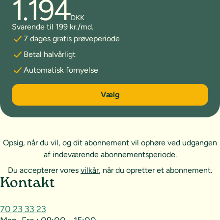
1.194
DKK
Svarende til 199 kr./md.
7 dages gratis prøveperiode
Betal halvårligt
Automatisk fornyelse
6 måneder
Vælg
Opsig, når du vil, og dit abonnement vil ophøre ved udgangen
af indeværende abonnementsperiode.
Du accepterer vores
vilkår
, når du opretter et abonnement.
Sideoversigt og kontakt
Kontakt
70 23 33 23