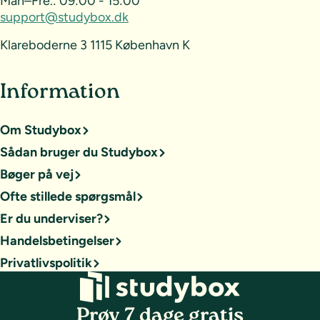
Man–Fre.:
09:00 - 15:00
support@studybox.dk
Klareboderne 3 1115 København K
Information
Om Studybox
Sådan bruger du Studybox
Bøger på vej
Ofte stillede spørgsmål
Er du underviser?
Handelsbetingelser
Privatlivspolitik
Prøv 7 dage gratis