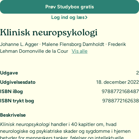
Prøv Studybox gratis
Log ind og læs
Klinisk neuropsykologi
Johanne L. Agger · Malene Flensborg Damholdt · Frederik
Lehman Dornonville de la Cour
Vis alle
Udgave
2
Udgivelsesdato
18. december 2022
ISBN iBog
9788772168487
ISBN trykt bog
9788772162638
Beskrivelse
Klinisk neuropsykologi
handler i 40 kapitler om, hvad
neurologiske og psykiatriske skader og sygdomme i hjernen
betyder for menneskers tanker, følelser og intellektuelle