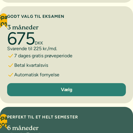
Spar
GODT VALG TIL EKSAMEN
10%
3 måneder
675
DKK
Svarende til 225 kr./md.
7 dages gratis prøveperiode
Betal kvartalsvis
Automatisk fornyelse
3 måneder
Vælg
Spar
PERFEKT TIL ET HELT SEMESTER
20%
6 måneder