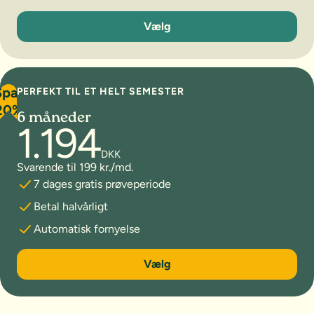
3 måneder
Vælg
Spar
PERFEKT TIL ET HELT SEMESTER
20%
6 måneder
1.194
DKK
Svarende til 199 kr./md.
7 dages gratis prøveperiode
Betal halvårligt
Automatisk fornyelse
6 måneder
Vælg