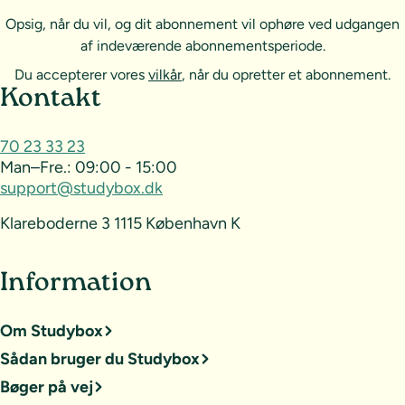
Opsig, når du vil, og dit abonnement vil ophøre ved udgangen
af indeværende abonnementsperiode.
Du accepterer vores
vilkår
, når du opretter et abonnement.
Sideoversigt og kontakt
Kontakt
70 23 33 23
Man–Fre.:
09:00 - 15:00
support@studybox.dk
Klareboderne 3 1115 København K
Information
Om Studybox
Sådan bruger du Studybox
Bøger på vej