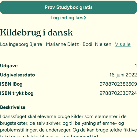
Prøv Studybox gratis
Log ind og læs
Kildebrug i dansk
Loa Ingeborg Bjerre · Marianne Dietz · Bodil Nielsen
Vis alle
Udgave
1
Udgivelsesdato
16. juni 2022
ISBN iBog
9788702386509
ISBN trykt bog
9788702330724
Beskrivelse
I danskfaget skal eleverne bruge kilder som elementer i de
brugstekster, de selv skriver, og til belysning af emne- og
problemstillinger, de undersøger. Og de kan bruge ældre fiktive
tekster som kilder til indsigt i en fremmed tid.