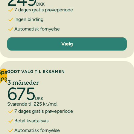
DKK
7 dages gratis prøveperiode
Ingen binding
Automatisk fornyelse
1 måned
Vælg
Spar
GODT VALG TIL EKSAMEN
10%
3 måneder
675
DKK
Svarende til 225 kr./md.
7 dages gratis prøveperiode
Betal kvartalsvis
Automatisk fornyelse