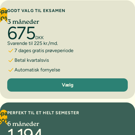
Spar
GODT VALG TIL EKSAMEN
10%
3 måneder
675
DKK
Svarende til 225 kr./md.
7 dages gratis prøveperiode
Betal kvartalsvis
Automatisk fornyelse
3 måneder
Vælg
Spar
PERFEKT TIL ET HELT SEMESTER
20%
6 måneder