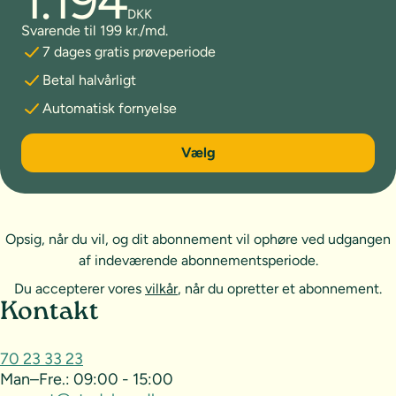
1.194
DKK
Svarende til 199 kr./md.
7 dages gratis prøveperiode
Betal halvårligt
Automatisk fornyelse
6 måneder
Vælg
Opsig, når du vil, og dit abonnement vil ophøre ved udgangen
af indeværende abonnementsperiode.
Du accepterer vores
vilkår
, når du opretter et abonnement.
Sideoversigt og kontakt
Kontakt
70 23 33 23
Man–Fre.:
09:00 - 15:00