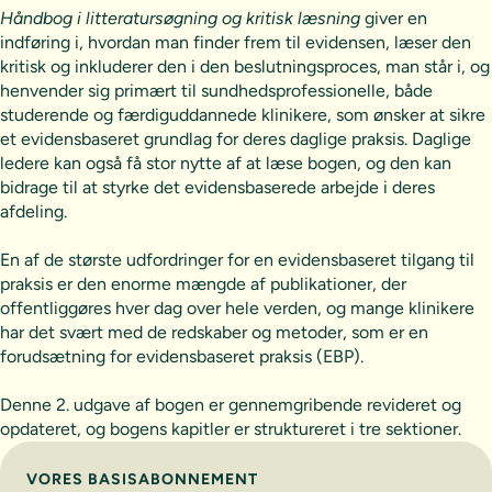
Håndbog i litteratursøgning og kritisk læsning
giver en
indføring i, hvordan man finder frem til evidensen, læser den
kritisk og inkluderer den i den beslutningsproces, man står i, og
henvender sig primært til sundhedsprofessionelle, både
studerende og færdiguddannede klinikere, som ønsker at sikre
et evidensbaseret grundlag for deres daglige praksis. Daglige
ledere kan også få stor nytte af at læse bogen, og den kan
bidrage til at styrke det evidensbaserede arbejde i deres
afdeling.
En af de største udfordringer for en evidensbaseret tilgang til
praksis er den enorme mængde af publikationer, der
offentliggøres hver dag over hele verden, og mange klinikere
har det svært med de redskaber og metoder, som er en
forudsætning for evidensbaseret praksis (EBP).
Denne 2. udgave af bogen er gennemgribende revideret og
opdateret, og bogens kapitler er struktureret i tre sektioner.
Vælg abonnement
VORES BASISABONNEMENT