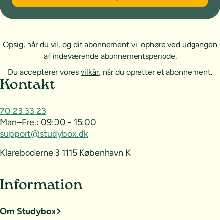
Opsig, når du vil, og dit abonnement vil ophøre ved udgangen
af indeværende abonnementsperiode.
Du accepterer vores
vilkår
, når du opretter et abonnement.
Sideoversigt og kontakt
Kontakt
70 23 33 23
Man–Fre.:
09:00 - 15:00
support@studybox.dk
Klareboderne 3 1115 København K
Information
Om Studybox