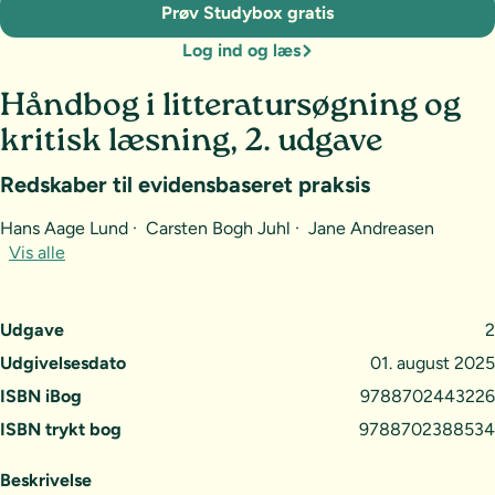
Prøv Studybox gratis
Log ind og læs
Håndbog i litteratursøgning og
kritisk læsning, 2. udgave
Redskaber til evidensbaseret praksis
Hans Aage Lund · Carsten Bogh Juhl · Jane Andreasen
Vis alle
Udgave
2
Udgivelsesdato
01. august 2025
ISBN iBog
9788702443226
ISBN trykt bog
9788702388534
Beskrivelse