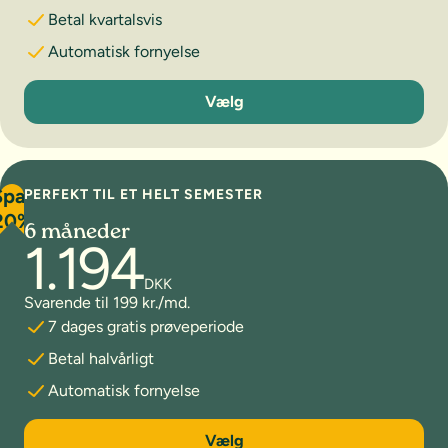
Betal kvartalsvis
Automatisk fornyelse
3 måneder
Vælg
Spar
PERFEKT TIL ET HELT SEMESTER
20%
6 måneder
1.194
DKK
Svarende til 199 kr./md.
7 dages gratis prøveperiode
Betal halvårligt
Automatisk fornyelse
6 måneder
Vælg