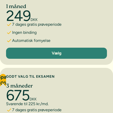
1 måned
249
DKK
7 dages gratis prøveperiode
Ingen binding
Automatisk fornyelse
1 måned
Vælg
Spar
GODT VALG TIL EKSAMEN
10%
3 måneder
675
DKK
Svarende til 225 kr./md.
7 dages gratis prøveperiode