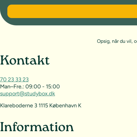
6 måneder
Opsig, når du vil
Sideoversigt og kontak
Kontakt
70 23 33 23
Man–Fre.:
09:00 - 15:00
support@studybox.dk
Klareboderne 3 1115 København K
Information