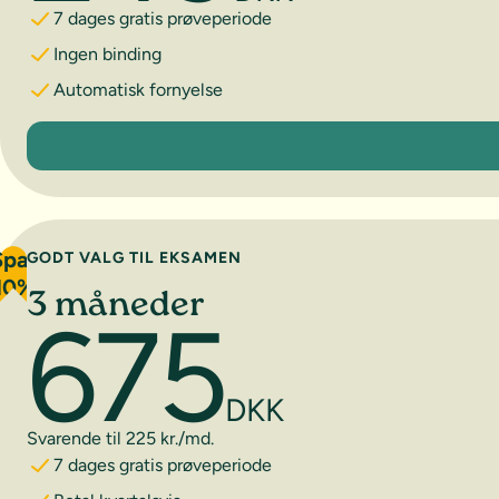
7 dages gratis prøveperiode
Ingen binding
Automatisk fornyelse
1 måned
Spar
GODT VALG TIL EKSAMEN
10%
3 måneder
675
DKK
Svarende til 225 kr./md.
7 dages gratis prøveperiode