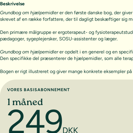
Beskrivelse
Grundbog om hjælpemidler
er den første danske bog, der giv
skrevet af en række forfattere, der til dagligt beskæftiger sig 
Den primære målgruppe er ergoterapeut- og fysioterapeutstude
pædagoger, sygeplejersker, SOSU-assistenter og læger.
Grundbog om hjælpemidler
er opdelt i en generel og en specif
Den specifikke del præsenterer de hjælpemidler, som alle terape
Bogen er rigt illustreret og giver mange konkrete eksempler på 
Vælg abonnement
VORES BASISABONNEMENT
1 måned
249
DKK