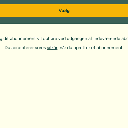
Vælg
, og dit abonnement vil ophøre ved udgangen af indeværende a
Du accepterer vores
vilkår
, når du opretter et abonnement.
t