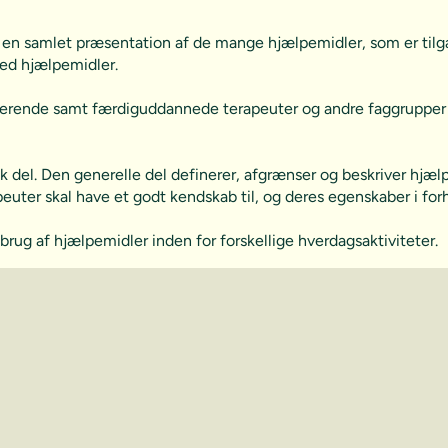
er en samlet præsentation af de mange hjælpemidler, som er ti
med hjælpemidler.
rende samt færdiguddannede terapeuter og andre faggrupper in
ik del. Den generelle del definerer, afgrænser og beskriver hj
uter skal have et godt kendskab til, og deres egenskaber i forh
brug af hjælpemidler inden for forskellige hverdagsaktiviteter.