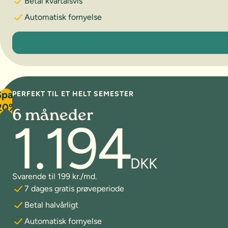
Betal kvartalsvis
Automatisk fornyelse
3 måneder
Spar
PERFEKT TIL ET HELT SEMESTER
20%
6 måneder
1.194
DKK
Svarende til 199 kr./md.
7 dages gratis prøveperiode
Betal halvårligt
Automatisk fornyelse