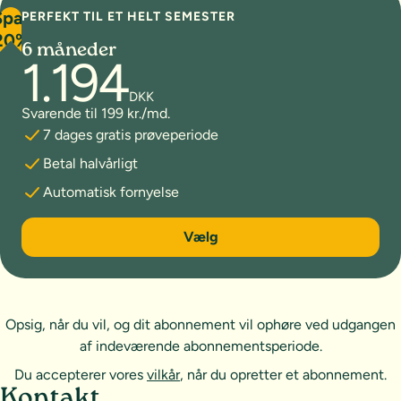
Spar
PERFEKT TIL ET HELT SEMESTER
20%
6 måneder
1.194
DKK
Svarende til 199 kr./md.
7 dages gratis prøveperiode
Betal halvårligt
Automatisk fornyelse
6 måneder
Vælg
Opsig, når du vil, og dit abonnement vil ophøre ved udgangen
af indeværende abonnementsperiode.
Du accepterer vores
vilkår
, når du opretter et abonnement.
Sideoversigt og kontakt
Kontakt