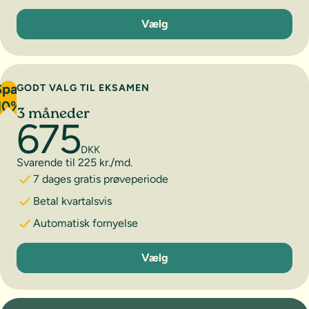
1 måned
Vælg
Spar
GODT VALG TIL EKSAMEN
10%
3 måneder
675
DKK
Svarende til 225 kr./md.
7 dages gratis prøveperiode
Betal kvartalsvis
Automatisk fornyelse
3 måneder
Vælg