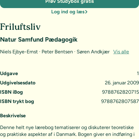
Prøv Studybox gratis
Log ind og læs
Friluftsliv
Natur Samfund Pædagogik
Niels Ejbye-Ernst · Peter Bentsen · Søren Andkjær
Vis alle
Udgave
1
Udgivelsesdato
26. januar 2009
ISBN iBog
9788762820715
ISBN trykt bog
9788762807587
Beskrivelse
Denne helt nye lærebog tematiserer og diskuterer teoretiske
og praktiske aspekter af i Danmark. Bogen giver en indføring i