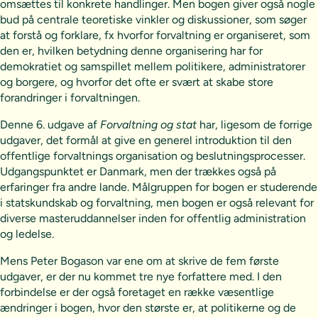
omsættes til konkrete handlinger. Men bogen giver også nogle
bud på centrale teoretiske vinkler og diskussioner, som søger
at forstå og forklare, fx hvorfor forvaltning er organiseret, som
den er, hvilken betydning denne organisering har for
demokratiet og samspillet mellem politikere, administratorer
og borgere, og hvorfor det ofte er svært at skabe store
forandringer i forvaltningen.
Denne 6. udgave af
Forvaltning og stat
har, ligesom de forrige
udgaver, det formål at give en generel introduktion til den
offentlige forvaltnings organisation og beslutningsprocesser.
Udgangspunktet er Danmark, men der trækkes også på
erfaringer fra andre lande. Målgruppen for bogen er studerende
i statskundskab og forvaltning, men bogen er også relevant for
diverse masteruddannelser inden for offentlig administration
og ledelse.
Mens Peter Bogason var ene om at skrive de fem første
udgaver, er der nu kommet tre nye forfattere med. I den
forbindelse er der også foretaget en række væsentlige
ændringer i bogen, hvor den største er, at politikerne og de