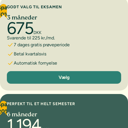
Spar
GODT VALG TIL EKSAMEN
10%
3 måneder
675
DKK
Svarende til 225 kr./md.
7 dages gratis prøveperiode
Betal kvartalsvis
Automatisk fornyelse
3 måneder
Vælg
Spar
PERFEKT TIL ET HELT SEMESTER
20%
6 måneder
1.194