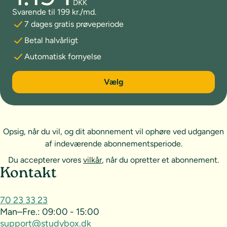
DKK
Svarende til 199 kr./md.
7 dages gratis prøveperiode
Betal halvårligt
Automatisk fornyelse
6 måneder
Vælg
Opsig, når du vil, og dit abonnement vil ophøre ved udgangen
af indeværende abonnementsperiode.
Du accepterer vores
vilkår
, når du opretter et abonnement.
Sideoversigt og kontakt
Kontakt
70 23 33 23
Man–Fre.:
09:00 - 15:00
support@studybox.dk