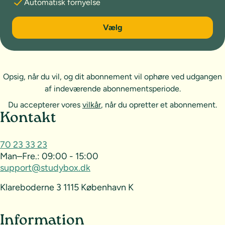
Automatisk fornyelse
6 måneder
Vælg
Opsig, når du vil, og dit abonnement vil ophøre ved udgangen
af indeværende abonnementsperiode.
Du accepterer vores
vilkår
, når du opretter et abonnement.
Sideoversigt og kontakt
Kontakt
70 23 33 23
Man–Fre.:
09:00 - 15:00
support@studybox.dk
Klareboderne 3 1115 København K
Information