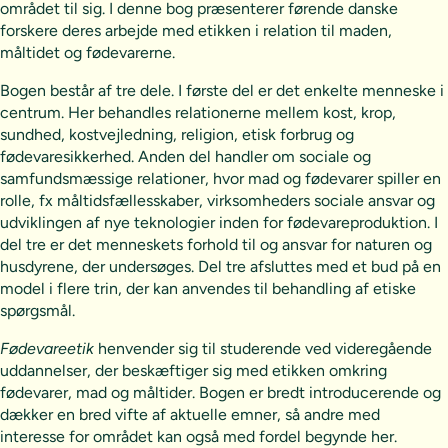
området til sig. I denne bog præsenterer førende danske
forskere deres arbejde med etikken i relation til maden,
måltidet og fødevarerne.
Bogen består af tre dele. I første del er det enkelte menneske i
centrum. Her behandles relationerne mellem kost, krop,
sundhed, kostvejledning, religion, etisk forbrug og
fødevaresikkerhed. Anden del handler om sociale og
samfundsmæssige relationer, hvor mad og fødevarer spiller en
rolle, fx måltidsfællesskaber, virksomheders sociale ansvar og
udviklingen af nye teknologier inden for fødevareproduktion. I
del tre er det menneskets forhold til og ansvar for naturen og
husdyrene, der undersøges. Del tre afsluttes med et bud på en
model i flere trin, der kan anvendes til behandling af etiske
spørgsmål.
Fødevareetik
henvender sig til studerende ved videregående
uddannelser, der beskæftiger sig med etikken omkring
fødevarer, mad og måltider. Bogen er bredt introducerende og
dækker en bred vifte af aktuelle emner, så andre med
interesse for området kan også med fordel begynde her.