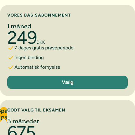
Vælg abonnement
VORES BASISABONNEMENT
1 måned
249
DKK
7 dages gratis prøveperiode
Ingen binding
Automatisk fornyelse
1 måned
Vælg
Spar
GODT VALG TIL EKSAMEN
10%
3 måneder
675