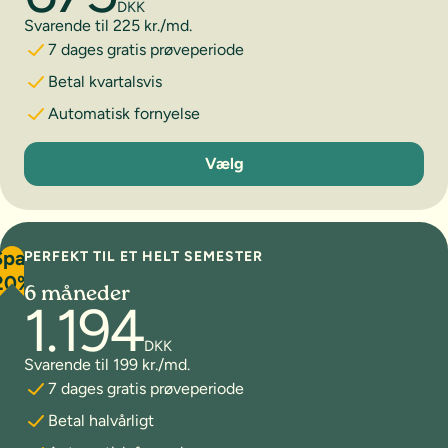
DKK
Svarende til 225 kr./md.
7 dages gratis prøveperiode
Betal kvartalsvis
Automatisk fornyelse
3 måneder
Vælg
Spar
PERFEKT TIL ET HELT SEMESTER
20%
6 måneder
1.194
DKK
Svarende til 199 kr./md.
7 dages gratis prøveperiode
Betal halvårligt