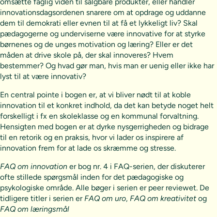
omsætte faglig viden til salgbare produkter, eller handler
innovationsdagsordenen snarere om at opdrage og uddanne
dem til demokrati eller evnen til at få et lykkeligt liv? Skal
pædagogerne og underviserne være innovative for at styrke
børnenes og de unges motivation og læring? Eller er det
måden at drive skole på, der skal innoveres? Hvem
bestemmer? Og hvad gør man, hvis man er uenig eller ikke har
lyst til at være innovativ?
En central pointe i bogen er, at vi bliver nødt til at koble
innovation til et konkret indhold, da det kan betyde noget helt
forskelligt i fx en skoleklasse og en kommunal forvaltning.
Hensigten med bogen er at dyrke nysgerrigheden og bidrage
til en retorik og en praksis, hvor vi lader os inspirere af
innovation frem for at lade os skræmme og stresse.
FAQ om innovation
er bog nr. 4 i FAQ-serien, der diskuterer
ofte stillede spørgsmål inden for det pædagogiske og
psykologiske område. Alle bøger i serien er peer reviewet. De
tidligere titler i serien er
FAQ om uro
,
FAQ om kreativitet
og
FAQ om læringsmål