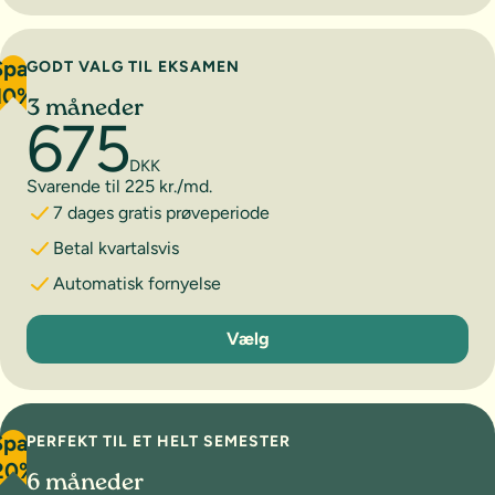
Spar
GODT VALG TIL EKSAMEN
10%
3 måneder
675
DKK
Svarende til 225 kr./md.
7 dages gratis prøveperiode
Betal kvartalsvis
Automatisk fornyelse
3 måneder
Vælg
Spar
PERFEKT TIL ET HELT SEMESTER
20%
6 måneder