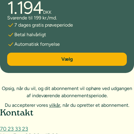
1.194
DKK
Svarende til 199 kr./md.
7 dages gratis prøveperiode
Betal halvårligt
Automatisk fornyelse
6 måneder
Vælg
Opsig, når du vil, og dit abonnement vil ophøre ved udgangen
af indeværende abonnementsperiode.
Du accepterer vores
vilkår
, når du opretter et abonnement.
Sideoversigt og kontakt
Kontakt
70 23 33 23