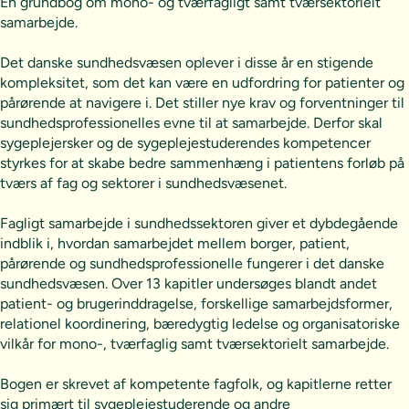
En grundbog om mono- og tværfagligt samt tværsektorielt
samarbejde.
Det danske sundhedsvæsen oplever i disse år en stigende
kompleksitet, som det kan være en udfordring for patienter og
pårørende at navigere i. Det stiller nye krav og forventninger til
sundhedsprofessionelles evne til at samarbejde. Derfor skal
sygeplejersker og de sygeplejestuderendes kompetencer
styrkes for at skabe bedre sammenhæng i patientens forløb på
tværs af fag og sektorer i sundhedsvæsenet.
Fagligt samarbejde i sundhedssektoren giver et dybdegående
indblik i, hvordan samarbejdet mellem borger, patient,
pårørende og sundhedsprofessionelle fungerer i det danske
sundhedsvæsen. Over 13 kapitler undersøges blandt andet
patient- og brugerinddragelse, forskellige samarbejdsformer,
relationel koordinering, bæredygtig ledelse og organisatoriske
vilkår for mono-, tværfaglig samt tværsektorielt samarbejde.
Bogen er skrevet af kompetente fagfolk, og kapitlerne retter
sig primært til sygeplejestuderende og andre