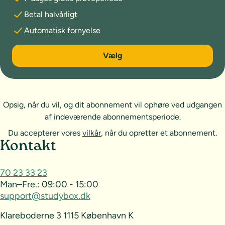
Betal halvårligt
Automatisk fornyelse
6 måneder
Vælg
Opsig, når du vil, og dit abonnement vil ophøre ved udgangen
af indeværende abonnementsperiode.
Du accepterer vores
vilkår
, når du opretter et abonnement.
Sideoversigt og kontakt
Kontakt
70 23 33 23
Man–Fre.:
09:00 - 15:00
support@studybox.dk
Klareboderne 3 1115 København K