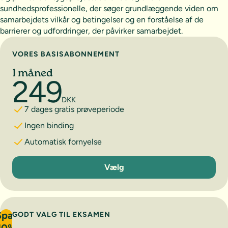
sundhedsprofessionelle, der søger grundlæggende viden om
samarbejdets vilkår og betingelser og en forståelse af de
barrierer og udfordringer, der påvirker samarbejdet.
Vælg abonnement
VORES BASISABONNEMENT
1 måned
249
DKK
7 dages gratis prøveperiode
Ingen binding
Automatisk fornyelse
1 måned
Vælg
Spar
GODT VALG TIL EKSAMEN