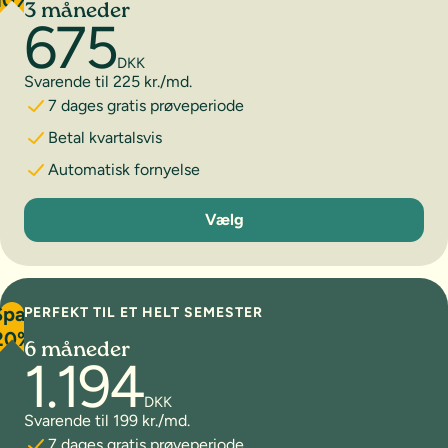
10%
3 måneder
675
DKK
Svarende til 225 kr./md.
7 dages gratis prøveperiode
Betal kvartalsvis
Automatisk fornyelse
3 måneder
Vælg
Spar
PERFEKT TIL ET HELT SEMESTER
20%
6 måneder
1.194
DKK
Svarende til 199 kr./md.
7 dages gratis prøveperiode