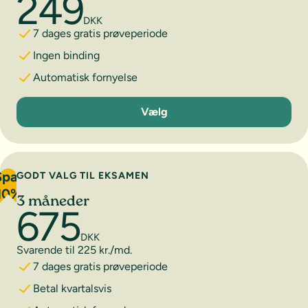
249
DKK
7 dages gratis prøveperiode
Ingen binding
Automatisk fornyelse
1 måned
Vælg
Spar
GODT VALG TIL EKSAMEN
10%
3 måneder
675
DKK
Svarende til 225 kr./md.
7 dages gratis prøveperiode
Betal kvartalsvis