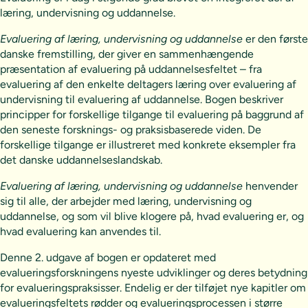
læring, undervisning og uddannelse.
Evaluering af læring, undervisning og uddannelse
er den første
danske fremstilling, der giver en sammenhængende
præsentation af evaluering på uddannelsesfeltet – fra
evaluering af den enkelte deltagers læring over evaluering af
undervisning til evaluering af uddannelse. Bogen beskriver
principper for forskellige tilgange til evaluering på baggrund af
den seneste forsknings- og praksisbaserede viden. De
forskellige tilgange er illustreret med konkrete eksempler fra
det danske uddannelseslandskab.
Evaluering af læring, undervisning og uddannelse
henvender
sig til alle, der arbejder med læring, undervisning og
uddannelse, og som vil blive klogere på, hvad evaluering er, og
hvad evaluering kan anvendes til.
Denne 2. udgave af bogen er opdateret med
evalueringsforskningens nyeste udviklinger og deres betydning
for evalueringspraksisser. Endelig er der tilføjet nye kapitler om
evalueringsfeltets rødder og evalueringsprocessen i større