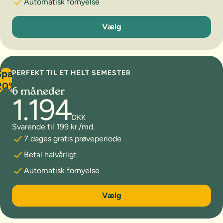
Automatisk fornyelse
3 måneder
Vælg
Spar
PERFEKT TIL ET HELT SEMESTER
20%
6 måneder
1.194
DKK
Svarende til 199 kr./md.
7 dages gratis prøveperiode
Betal halvårligt
Automatisk fornyelse
6 måneder
Vælg