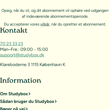
Opsig, når du vil, og dit abonnement vil ophøre ved udgangen
af indeværende abonnementsperiode.
Du accepterer vores
vilkår
, når du opretter et abonnement.
Sideoversigt og kontakt
Kontakt
70 23 33 23
Man–Fre.:
09:00 - 15:00
support@studybox.dk
Klareboderne 3 1115 København K
Information
Om Studybox
Sådan bruger du Studybox
Bøger på vej