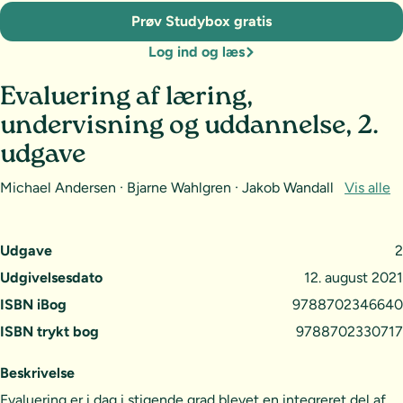
Prøv Studybox gratis
Log ind og læs
Evaluering af læring,
undervisning og uddannelse, 2.
udgave
Michael Andersen · Bjarne Wahlgren · Jakob Wandall
Vis alle
Udgave
2
Udgivelsesdato
12. august 2021
ISBN iBog
9788702346640
ISBN trykt bog
9788702330717
Beskrivelse
Evaluering er i dag i stigende grad blevet en integreret del af