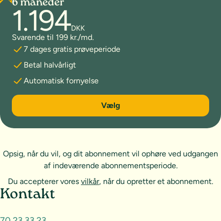
6 måneder
1.194
DKK
Svarende til 199 kr./md.
7 dages gratis prøveperiode
Betal halvårligt
Automatisk fornyelse
6 måneder
Vælg
Opsig, når du vil, og dit abonnement vil ophøre ved udgangen
af indeværende abonnementsperiode.
Du accepterer vores
vilkår
, når du opretter et abonnement.
Sideoversigt og kontakt
Kontakt
70 23 33 23