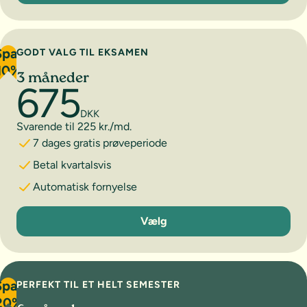
Spar
GODT VALG TIL EKSAMEN
10%
3 måneder
675
DKK
Svarende til 225 kr./md.
7 dages gratis prøveperiode
Betal kvartalsvis
Automatisk fornyelse
3 måneder
Vælg
Spar
PERFEKT TIL ET HELT SEMESTER
20%