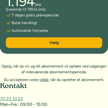
1.194
DKK
Svarende til 199 kr./md.
7 dages gratis prøveperiode
Betal halvårligt
Automatisk fornyelse
6 måneder
Vælg
Opsig, når du vil, og dit abonnement vil ophøre ved udgangen
af indeværende abonnementsperiode.
Du accepterer vores
vilkår
, når du opretter et abonnement.
Sideoversigt og kontakt
Kontakt
70 23 33 23
Man–Fre.:
09:00 - 15:00