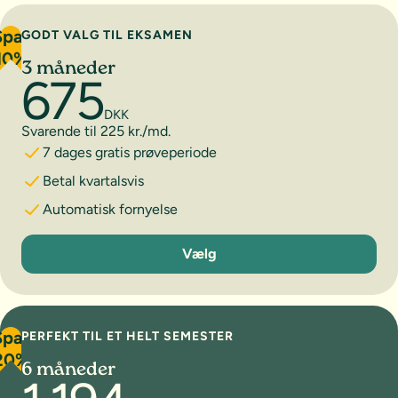
Spar
GODT VALG TIL EKSAMEN
10%
3 måneder
675
DKK
Svarende til 225 kr./md.
7 dages gratis prøveperiode
Betal kvartalsvis
Automatisk fornyelse
3 måneder
Vælg
Spar
PERFEKT TIL ET HELT SEMESTER
20%
6 måneder