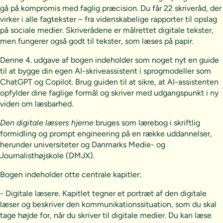
gå på kompromis med faglig præcision. Du får 22 skriveråd, der
virker i alle fagtekster – fra videnskabelige rapporter til opslag
på sociale medier. Skriverådene er målrettet digitale tekster,
men fungerer også godt til tekster, som læses på papir.
Denne 4. udgave af bogen indeholder som noget nyt en guide
til at bygge din egen AI-skriveassistent i sprogmodeller som
ChatGPT og Copilot. Brug guiden til at sikre, at AI-assistenten
opfylder dine faglige formål og skriver med udgangspunkt i ny
viden om læsbarhed.
Den digitale læsers hjerne
bruges som lærebog i skriftlig
formidling og prompt engineering på en række uddannelser,
herunder universiteter og Danmarks Medie- og
Journalisthøjskole (DMJX).
Bogen indeholder otte centrale kapitler:
- Digitale læsere. Kapitlet tegner et portræt af den digitale
læser og beskriver den kommunikationssituation, som du skal
tage højde for, når du skriver til digitale medier. Du kan læse