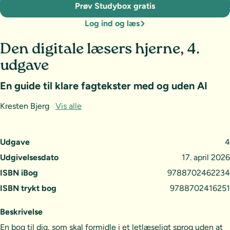
Prøv Studybox gratis
Log ind og læs
Den digitale læsers hjerne, 4.
udgave
En guide til klare fagtekster med og uden AI
Kresten Bjerg
Vis alle
Udgave
4
Udgivelsesdato
17. april 2026
ISBN iBog
9788702462234
ISBN trykt bog
9788702416251
Beskrivelse
En bog til dig, som skal formidle i et letlæseligt sprog uden at