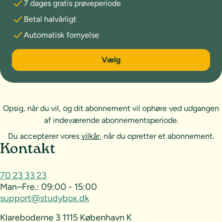
7 dages gratis prøveperiode
Betal halvårligt
Automatisk fornyelse
6 måneder
Vælg
Opsig, når du vil, og dit abonnement vil ophøre ved udgangen
af indeværende abonnementsperiode.
Du accepterer vores
vilkår
, når du opretter et abonnement.
Sideoversigt og kontakt
Kontakt
70 23 33 23
Man–Fre.:
09:00 - 15:00
support@studybox.dk
Klareboderne 3 1115 København K