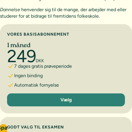
Dannelse
henvender sig til de mange, der arbejder med eller
studerer for at bidrage til fremtidens folkeskole.
Vælg abonnement
VORES BASISABONNEMENT
1 måned
249
DKK
7 dages gratis prøveperiode
Ingen binding
Automatisk fornyelse
1 måned
Vælg
Spar
GODT VALG TIL EKSAMEN