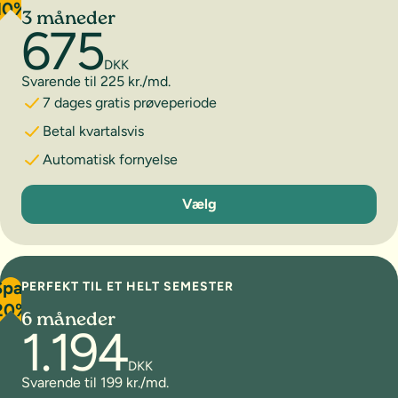
10%
3 måneder
675
DKK
Svarende til 225 kr./md.
7 dages gratis prøveperiode
Betal kvartalsvis
Automatisk fornyelse
3 måneder
Vælg
Spar
PERFEKT TIL ET HELT SEMESTER
20%
6 måneder
1.194
DKK
Svarende til 199 kr./md.