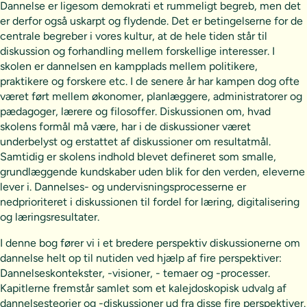
Dannelse er ligesom demokrati et rummeligt begreb, men det
er derfor også uskarpt og flydende. Det er betingelserne for de
centrale begreber i vores kultur, at de hele tiden står til
diskussion og forhandling mellem forskellige interesser. I
skolen er dannelsen en kampplads mellem politikere,
praktikere og forskere etc. I de senere år har kampen dog ofte
været ført mellem økonomer, planlæggere, administratorer og
pædagoger, lærere og filosoffer. Diskussionen om, hvad
skolens formål må være, har i de diskussioner været
underbelyst og erstattet af diskussioner om resultatmål.
Samtidig er skolens indhold blevet defineret som smalle,
grundlæggende kundskaber uden blik for den verden, eleverne
lever i. Dannelses- og undervisningsprocesserne er
nedprioriteret i diskussionen til fordel for læring, digitalisering
og læringsresultater.
I denne bog fører vi i et bredere perspektiv diskussionerne om
dannelse helt op til nutiden ved hjælp af fire perspektiver:
Dannelseskontekster, -visioner, - temaer og -processer.
Kapitlerne fremstår samlet som et kalejdoskopisk udvalg af
dannelsesteorier og -diskussioner ud fra disse fire perspektiver.