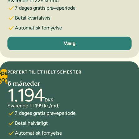
Svarende til 225 kr./md.
7 dages gratis prøveperiode
Betal kvartalsvis
Automatisk fornyelse
3 måneder
Vælg
Spar
PERFEKT TIL ET HELT SEMESTER
20%
6 måneder
1.194
DKK
Svarende til 199 kr./md.
7 dages gratis prøveperiode
Betal halvårligt
Automatisk fornyelse