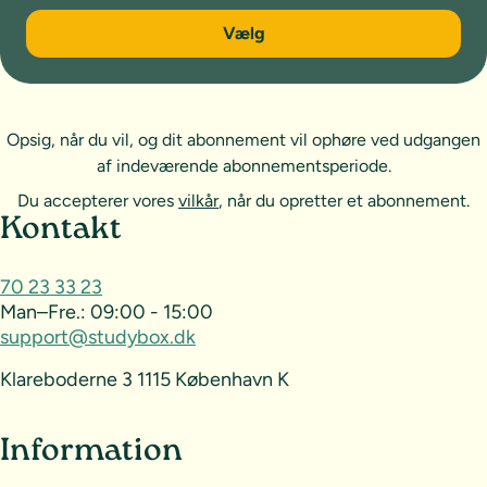
6 måneder
Vælg
Opsig, når du vil, og dit abonnement vil ophøre ved udgangen
af indeværende abonnementsperiode.
Du accepterer vores
vilkår
, når du opretter et abonnement.
Sideoversigt og kontakt
Kontakt
70 23 33 23
Man–Fre.:
09:00 - 15:00
support@studybox.dk
Klareboderne 3 1115 København K
Information