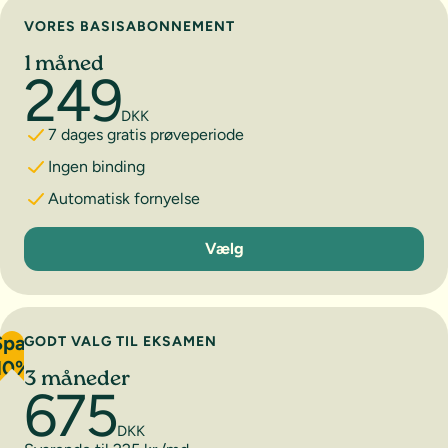
Vælg abonnement
VORES BASISABONNEMENT
1 måned
249
DKK
7 dages gratis prøveperiode
Ingen binding
Automatisk fornyelse
1 måned
Vælg
Spar
GODT VALG TIL EKSAMEN
10%
3 måneder
675
DKK