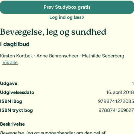
Prøv Studybox gratis
Log ind og læs
Bevægelse, leg og sundhed
I dagtilbud
Kirsten Kortbek · Anne Bahrenscheer · Mathilde Sederberg
Vis alle
Udgave
1
Udgivelsesdato
16. april 2018
ISBN iBog
9788741272085
ISBN trykt bog
9788741269627
Beskrivelse
Bevægelse, leg og sundhed
handler om den del af