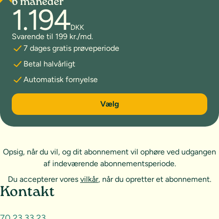
6 måneder
1.194
DKK
Svarende til 199 kr./md.
7 dages gratis prøveperiode
Betal halvårligt
Automatisk fornyelse
6 måneder
Vælg
Opsig, når du vil, og dit abonnement vil ophøre ved udgangen
af indeværende abonnementsperiode.
Du accepterer vores
vilkår
, når du opretter et abonnement.
Sideoversigt og kontakt
Kontakt
70 23 33 23