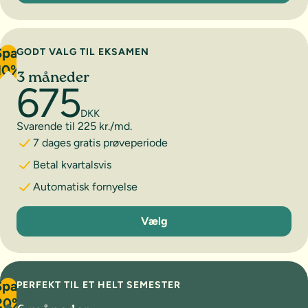
Spar
GODT VALG TIL EKSAMEN
10%
3 måneder
675
DKK
Svarende til 225 kr./md.
7 dages gratis prøveperiode
Betal kvartalsvis
Automatisk fornyelse
3 måneder
Vælg
Spar
PERFEKT TIL ET HELT SEMESTER
20%