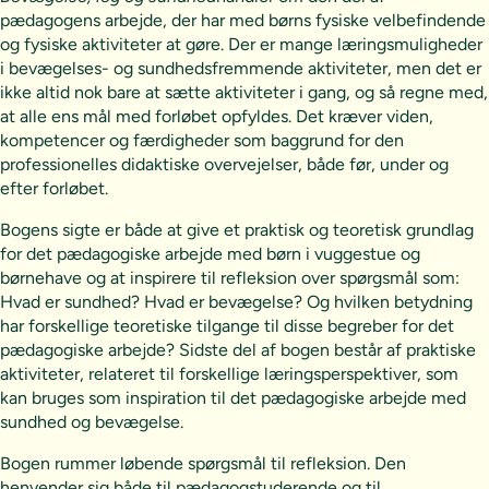
pædagogens arbejde, der har med børns fysiske velbefindende
og fysiske aktiviteter at gøre. Der er mange læringsmuligheder
i bevægelses- og sundhedsfremmende aktiviteter, men det er
ikke altid nok bare at sætte aktiviteter i gang, og så regne med,
at alle ens mål med forløbet opfyldes. Det kræver viden,
kompetencer og færdigheder som baggrund for den
professionelles didaktiske overvejelser, både før, under og
efter forløbet.
Bogens sigte er både at give et praktisk og teoretisk grundlag
for det pædagogiske arbejde med børn i vuggestue og
børnehave og at inspirere til refleksion over spørgsmål som:
Hvad er sundhed? Hvad er bevægelse? Og hvilken betydning
har forskellige teoretiske tilgange til disse begreber for det
pædagogiske arbejde? Sidste del af bogen består af praktiske
aktiviteter, relateret til forskellige læringsperspektiver, som
kan bruges som inspiration til det pædagogiske arbejde med
sundhed og bevægelse.
Bogen rummer løbende spørgsmål til refleksion. Den
henvender sig både til pædagogstuderende og til