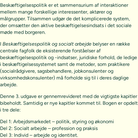
Beskæftigelsespolitik er et sammensurium af interaktioner
mellem mange forskellige interessenter, aktører og
målgrupper. Tilsammen udgør de det komplicerede system,
der omsætter den aktive beskæftigelsesindsats i det sociale
møde med borgeren.
I
Beskæftigelsespolitik og socialt arbejde
belyser en række
centrale fagfolk de eksisterende forståelser af
beskæftigelsespolitik og -indsatser, juridiske forhold, de ledige
i beskæftigelsessystemet samt de metoder, som praktikere
(socialrådgivere, sagsbehandlere, jobkonsulenter og
virksomhedskonsulenter) må forholde sig til i deres daglige
arbejde.
Denne 3. udgave er gennemrevideret med de vigtigste kapitler
bibeholdt. Samtidig er nye kapitler kommet til. Bogen er opdelt
i tre dele:
Del 1: Arbejdsmarkedet – politik, styring og økonomi
Del 2: Socialt arbejde – profession og praksis
Del 3: Individ – arbejde og identitet.