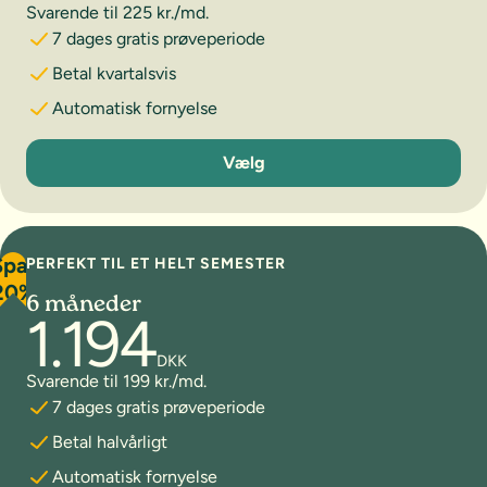
Svarende til 225 kr./md.
7 dages gratis prøveperiode
Betal kvartalsvis
Automatisk fornyelse
3 måneder
Vælg
Spar
PERFEKT TIL ET HELT SEMESTER
20%
6 måneder
1.194
DKK
Svarende til 199 kr./md.
7 dages gratis prøveperiode
Betal halvårligt
Automatisk fornyelse