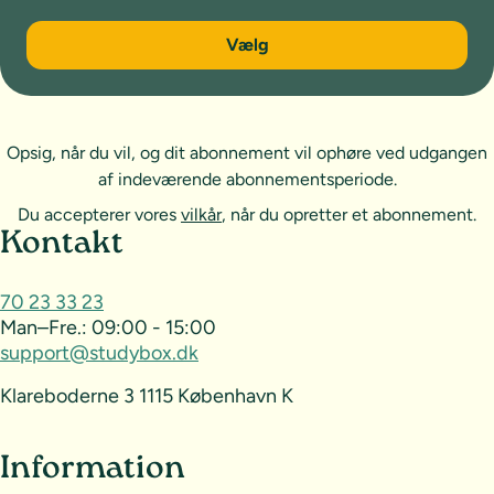
6 måneder
Vælg
Opsig, når du vil, og dit abonnement vil ophøre ved udgangen
af indeværende abonnementsperiode.
Du accepterer vores
vilkår
, når du opretter et abonnement.
Sideoversigt og kontakt
Kontakt
70 23 33 23
Man–Fre.:
09:00 - 15:00
support@studybox.dk
Klareboderne 3 1115 København K
Information