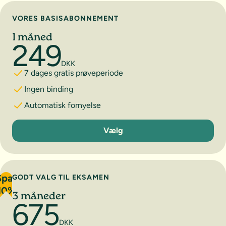
Vælg abonnement
VORES BASISABONNEMENT
1 måned
249
DKK
7 dages gratis prøveperiode
Ingen binding
Automatisk fornyelse
1 måned
Vælg
Spar
GODT VALG TIL EKSAMEN
10%
3 måneder
675
DKK