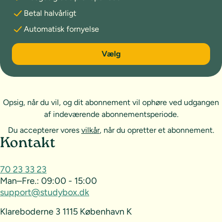
Betal halvårligt
Automatisk fornyelse
6 måneder
Vælg
Opsig, når du vil, og dit abonnement vil ophøre ved udgangen
af indeværende abonnementsperiode.
Du accepterer vores
vilkår
, når du opretter et abonnement.
Sideoversigt og kontakt
Kontakt
70 23 33 23
Man–Fre.:
09:00 - 15:00
support@studybox.dk
Klareboderne 3 1115 København K