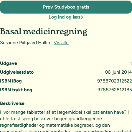
Prøv Studybox gratis
Log ind og læs
Basal medicinregning
Susanne Piilgaard Hallin
Vis alle
Udgave
1
Udgivelsesdato
06. juni 2014
ISBN iBog
9788702312522
ISBN trykt bog
9788762812185
Beskrivelse
Hvor mange tabletter af et lægemiddel skal patienten have? I
et letlæst sprog beskriver bogen grundlæggende
regnefærdigheder og matematiske begreber, og den
gennemgår alle de regnemetoder, som er nødvendige i forhold