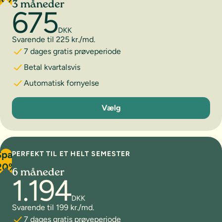
3 måneder
675
DKK
Svarende til 225 kr./md.
7 dages gratis prøveperiode
Betal kvartalsvis
Automatisk fornyelse
3 måneder
Vælg
Spar
PERFEKT TIL ET HELT SEMESTER
20%
6 måneder
1.194
DKK
Svarende til 199 kr./md.
7 dages gratis prøveperiode