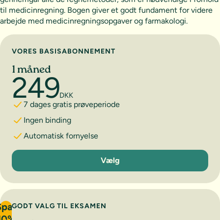
til medicinregning. Bogen giver et godt fundament for videre
arbejde med medicinregningsopgaver og farmakologi.
Vælg abonnement
VORES BASISABONNEMENT
1 måned
249
DKK
7 dages gratis prøveperiode
Ingen binding
Automatisk fornyelse
1 måned
Vælg
Spar
GODT VALG TIL EKSAMEN
10%