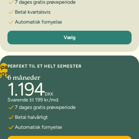
7 dages gratis prøveperiode
Betal kvartalsvis
Automatisk fornyelse
3 måneder
Vælg
Spar
PERFEKT TIL ET HELT SEMESTER
20%
6 måneder
1.194
DKK
Svarende til 199 kr./md.
7 dages gratis prøveperiode
Betal halvårligt
Automatisk fornyelse