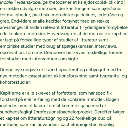
indblik i videnskabelige metoder
er et kalejdoskopisk blik ind i
en række udvalgte metoder, der kan fungere som øjenåbner
for muligheder, praktiske metodiske guidelines, ledetråde og
greb. Endvidere er alle kapitler forsynet med en række
anvisninger til anden relevant litteratur til yderligere fordybelse
i de konkrete metoder. Hovedvægten af de metodiske kapitler
er lagt på forskellige typer af studier af litteratur samt
empiriske studier med brug af spørgeskemaer, interviews,
observation, foto mv. Derudover beskrives forskellige former
for studier med intervention som sigte.
Denne nye udgave er stærkt opdateret og udbygget med tre
nye metoder: casestudier, aktionsforskning samt tværsnits- og
kohortestudier.
Kapitlerne er alle skrevet af forfattere, som har specifik
forstand på eller erfaring med de konkrete metoder. Bogen
indledes med et kapitel om at komme i gang med et
sundhedsfagligt (professions)bachelorprojekt. Derefter følger
et kapitel om litteratursøgning og 22 forskellige bud på
metoder, som kan anvendes i bachelorprojekter. Endelig