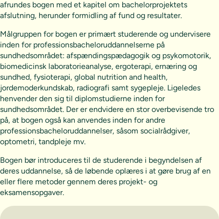
afrundes bogen med et kapitel om bachelorprojektets
afslutning, herunder formidling af fund og resultater.
Målgruppen for bogen er primært studerende og undervisere
inden for professionsbacheloruddannelserne på
sundhedsområdet: afspændingspædagogik og psykomotorik,
biomedicinsk laboratorieanalyse, ergoterapi, ernæring og
sundhed, fysioterapi, global nutrition and health,
jordemoderkundskab, radiografi samt sygepleje. Ligeledes
henvender den sig til diplomstudierne inden for
sundhedsområdet. Der er endvidere en stor overbevisende tro
på, at bogen også kan anvendes inden for andre
professionsbacheloruddannelser, såsom socialrådgiver,
optometri, tandpleje mv.
Bogen bør introduceres til de studerende i begyndelsen af
deres uddannelse, så de løbende oplæres i at gøre brug af en
eller flere metoder gennem deres projekt- og
eksamensopgaver.
Vælg abonnement