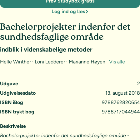
Prøv Studybox gratis
Log ind og læs
Bachelorprojekter indenfor det
sundhedsfaglige område
indblik i videnskabelige metoder
Helle Winther · Loni Ledderer · Marianne Høyen
Vis alle
Udgave
2
Udgivelsesdato
13. august 2018
ISBN iBog
9788762820654
ISBN trykt bog
9788717044944
Beskrivelse
Bachelorprojekter indenfor det sundhedsfaglige område -