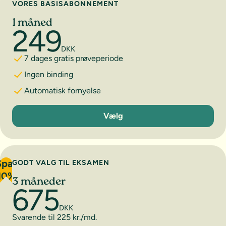
VORES BASISABONNEMENT
1 måned
249
DKK
7 dages gratis prøveperiode
Ingen binding
Automatisk fornyelse
1 måned
Vælg
Spar
GODT VALG TIL EKSAMEN
10%
3 måneder
675
DKK
Svarende til 225 kr./md.