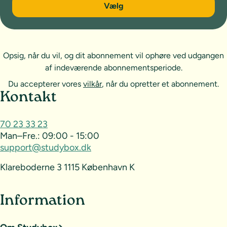
6 måneder
Vælg
Opsig, når du vil, og dit abonnement vil ophøre ved udgangen
af indeværende abonnementsperiode.
Du accepterer vores
vilkår
, når du opretter et abonnement.
Sideoversigt og kontakt
Kontakt
70 23 33 23
Man–Fre.:
09:00 - 15:00
support@studybox.dk
Klareboderne 3 1115 København K
Information