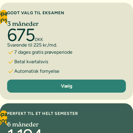
Spar
GODT VALG TIL EKSAMEN
10%
3 måneder
675
DKK
Svarende til 225 kr./md.
7 dages gratis prøveperiode
Betal kvartalsvis
Automatisk fornyelse
3 måneder
Vælg
Spar
PERFEKT TIL ET HELT SEMESTER
20%
6 måneder