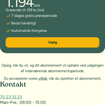
1.194
DKK
Svarende til 199 kr./md.
7 dages gratis prøveperiode
Betal halvårligt
Automatisk fornyelse
6 måneder
Vælg
Opsig, når du vil, og dit abonnement vil ophøre ved udgangen
af indeværende abonnementsperiode.
Du accepterer vores
vilkår
, når du opretter et abonnement.
Sideoversigt og kontakt
Kontakt
70 23 33 23
Man–Fre.:
09:00 - 15:00