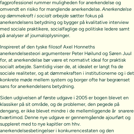
fagprofessionel rummer muligheden for anerkendelse og
omvendt en risiko for manglende anerkendelse.
Anerkendelse
og dømmekraft i socialt arbejde
sætter fokus på
anerkendelsens betydning og bygger på kvalitative interview
med sociale praktikere, socialfaglige og politiske ledere samt
på analyser af journaloplysninger.
Inspireret af den tyske filosof Axel Honneths
anerkendelsesteori argumenterer Peter Høilund og Søren Juul
for, at anerkendelse bør være et normativt ideal for praktisk
socialt arbejde. Samtidig viser de, at idealet er langt fra de
sociale realiteter, og at dømmekraften i institutionerne og i det
konkrete møde mellem system og borger ofte har begrænset
sans for anerkendelsens betydning.
Siden udgivelsen af første udgave i 2005 er bogen blevet en
klassiker på sit område, og de problemer, den pegede på
dengang, er ikke blevet mindre i de mellemliggende år  snarere
tværtimod. Denne nye udgave er gennemgående ajourført og
suppleret med to nye kapitler om hhv.
anerkendelsesbetingelser i konkurrencestaten og den