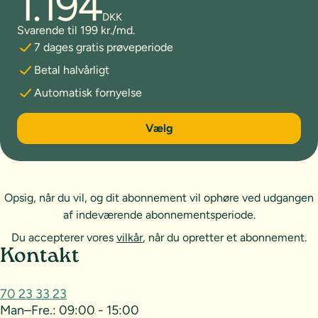
1.194
DKK
Svarende til 199 kr./md.
7 dages gratis prøveperiode
Betal halvårligt
Automatisk fornyelse
6 måneder
Vælg
Opsig, når du vil, og dit abonnement vil ophøre ved udgangen
af indeværende abonnementsperiode.
Du accepterer vores
vilkår
, når du opretter et abonnement.
Sideoversigt og kontakt
Kontakt
70 23 33 23
Man–Fre.:
09:00 - 15:00