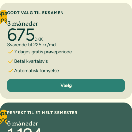
Spar
GODT VALG TIL EKSAMEN
10%
3 måneder
675
DKK
Svarende til 225 kr./md.
7 dages gratis prøveperiode
Betal kvartalsvis
Automatisk fornyelse
3 måneder
Vælg
Spar
PERFEKT TIL ET HELT SEMESTER
20%
6 måneder