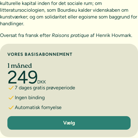
kulturelle kapital inden for det sociale rum; om
litteratursociologien, som Bourdieu kalder videnskaben om
kunstværker; og om solidaritet eller egoisme som baggrund for
handlinger.
Oversat fra fransk efter
Raisons pratique
af Henrik Hovmark.
Vælg abonnement
VORES BASISABONNEMENT
1 måned
249
DKK
7 dages gratis prøveperiode
Ingen binding
Automatisk fornyelse
1 måned
Vælg