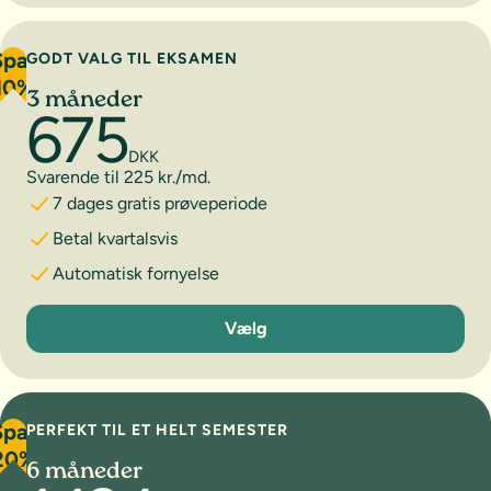
Spar
GODT VALG TIL EKSAMEN
10%
3 måneder
675
DKK
Svarende til 225 kr./md.
7 dages gratis prøveperiode
Betal kvartalsvis
Automatisk fornyelse
3 måneder
Vælg
Spar
PERFEKT TIL ET HELT SEMESTER
20%
6 måneder