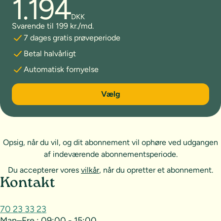
1.194
DKK
Svarende til 199 kr./md.
7 dages gratis prøveperiode
Betal halvårligt
Automatisk fornyelse
6 måneder
Vælg
Opsig, når du vil, og dit abonnement vil ophøre ved udgangen
af indeværende abonnementsperiode.
Du accepterer vores
vilkår
, når du opretter et abonnement.
Sideoversigt og kontakt
Kontakt
70 23 33 23
Man–Fre.:
09:00 - 15:00