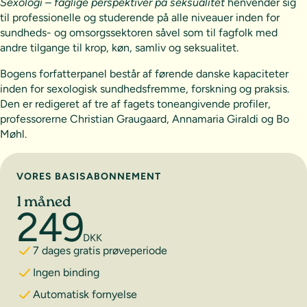
Sexologi – faglige perspektiver på seksualitet
henvender sig
til professionelle og studerende på alle niveauer inden for
sundheds- og omsorgssektoren såvel som til fagfolk med
andre tilgange til krop, køn, samliv og seksualitet.
Bogens forfatterpanel består af førende danske kapaciteter
inden for sexologisk sundhedsfremme, forskning og praksis.
Den er redigeret af tre af fagets toneangivende profiler,
professorerne Christian Graugaard, Annamaria Giraldi og Bo
Møhl.
Vælg abonnement
VORES BASISABONNEMENT
1 måned
249
DKK
7 dages gratis prøveperiode
Ingen binding
Automatisk fornyelse