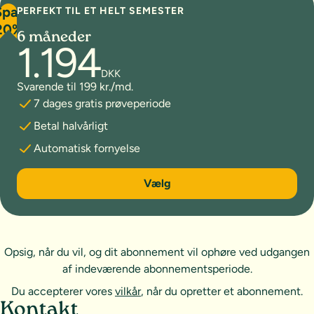
Spar
PERFEKT TIL ET HELT SEMESTER
20%
6 måneder
1.194
DKK
Svarende til 199 kr./md.
7 dages gratis prøveperiode
Betal halvårligt
Automatisk fornyelse
6 måneder
Vælg
Opsig, når du vil, og dit abonnement vil ophøre ved udgangen
af indeværende abonnementsperiode.
Du accepterer vores
vilkår
, når du opretter et abonnement.
Sideoversigt og kontakt
Kontakt