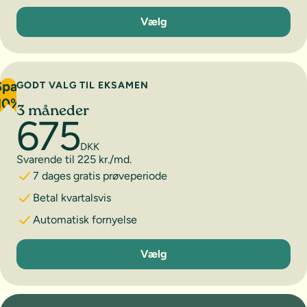
1 måned
Vælg
Spar
GODT VALG TIL EKSAMEN
10%
3 måneder
675
DKK
Svarende til 225 kr./md.
7 dages gratis prøveperiode
Betal kvartalsvis
Automatisk fornyelse
3 måneder
Vælg