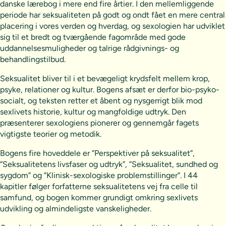
danske lærebog i mere end fire årtier. I den mellemliggende
periode har seksualiteten på godt og ondt fået en mere central
placering i vores verden og hverdag, og sexologien har udviklet
sig til et bredt og tværgående fagområde med gode
uddannelsesmuligheder og talrige rådgivnings- og
behandlingstilbud.
Seksualitet bliver til i et bevægeligt krydsfelt mellem krop,
psyke, relationer og kultur. Bogens afsæt er derfor bio-psyko-
socialt, og teksten retter et åbent og nysgerrigt blik mod
sexlivets historie, kultur og mangfoldige udtryk. Den
præsenterer sexologiens pionerer og gennemgår fagets
vigtigste teorier og metodik.
Bogens fire hoveddele er ”Perspektiver på seksualitet”,
”Seksualitetens livsfaser og udtryk”, ”Seksualitet, sundhed og
sygdom” og ”Klinisk-sexologiske problemstillinger”. I 44
kapitler følger forfatterne seksualitetens vej fra celle til
samfund, og bogen kommer grundigt omkring sexlivets
udvikling og almindeligste vanskeligheder.