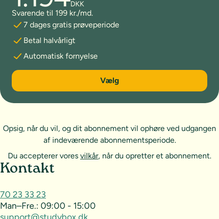
DKK
Svarende til 199 kr./md.
7 dages gratis prøveperiode
Betal halvårligt
Automatisk fornyelse
6 måneder
Vælg
Opsig, når du vil, og dit abonnement vil ophøre ved udgangen
af indeværende abonnementsperiode.
Du accepterer vores
vilkår
, når du opretter et abonnement.
Sideoversigt og kontakt
Kontakt
70 23 33 23
Man–Fre.:
09:00 - 15:00
support@studybox.dk