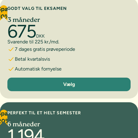
Spar
GODT VALG TIL EKSAMEN
10%
3 måneder
675
DKK
Svarende til 225 kr./md.
7 dages gratis prøveperiode
Betal kvartalsvis
Automatisk fornyelse
3 måneder
Vælg
Spar
PERFEKT TIL ET HELT SEMESTER
20%
6 måneder
1.194