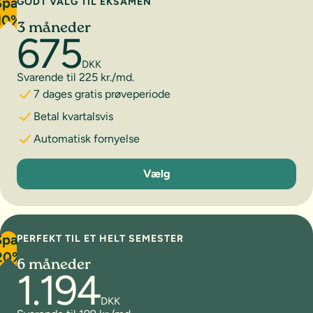
Spar
GODT VALG TIL EKSAMEN
10%
3 måneder
675
DKK
Svarende til 225 kr./md.
7 dages gratis prøveperiode
Betal kvartalsvis
Automatisk fornyelse
3 måneder
Vælg
Spar
PERFEKT TIL ET HELT SEMESTER
20%
6 måneder
1.194
DKK