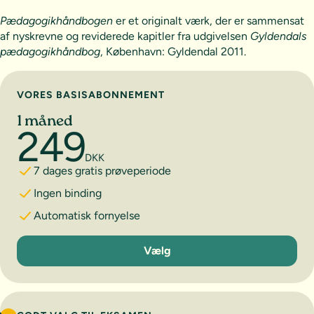
Pædagogikhåndbogen
er et originalt værk, der er sammensat
af nyskrevne og reviderede kapitler fra udgivelsen
Gyldendals
pædagogikhåndbog
, København: Gyldendal 2011.
Vælg abonnement
VORES BASISABONNEMENT
1 måned
249
DKK
7 dages gratis prøveperiode
Ingen binding
Automatisk fornyelse
1 måned
Vælg