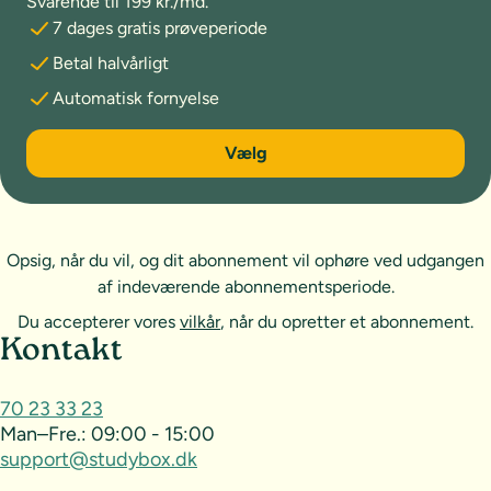
Svarende til 199 kr./md.
7 dages gratis prøveperiode
Betal halvårligt
Automatisk fornyelse
6 måneder
Vælg
Opsig, når du vil, og dit abonnement vil ophøre ved udgangen
af indeværende abonnementsperiode.
Du accepterer vores
vilkår
, når du opretter et abonnement.
Sideoversigt og kontakt
Kontakt
70 23 33 23
Man–Fre.:
09:00 - 15:00
support@studybox.dk