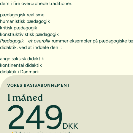
dem i fire overordnede traditioner:
pædagogisk realisme
humanistisk pædagogik
kritisk pædagogik
konstruktivistisk pædagogik
Pædagogik - et overblik
rummer eksempler på pædagogiske tænker
didaktik, ved at inddele den i:
angelsaksisk didaktik
kontinental didaktik
didaktik i Danmark
Vælg abonnement
VORES BASISABONNEMENT
1 måned
249
DKK