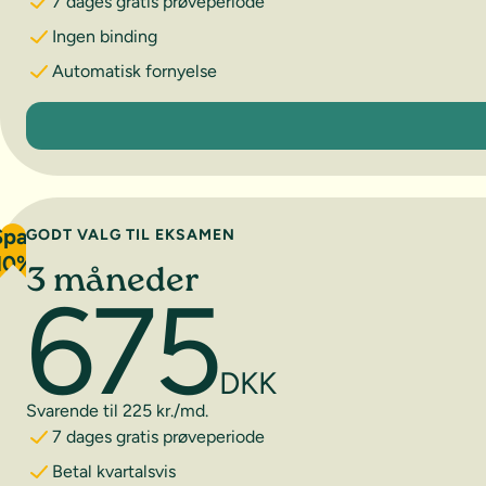
7 dages gratis prøveperiode
Ingen binding
Automatisk fornyelse
1 måned
Spar
GODT VALG TIL EKSAMEN
10%
3 måneder
675
DKK
Svarende til 225 kr./md.
7 dages gratis prøveperiode
Betal kvartalsvis