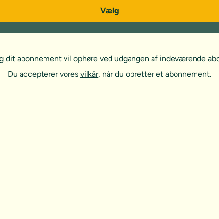
Vælg
, og dit abonnement vil ophøre ved udgangen af indeværende a
Du accepterer vores
vilkår
, når du opretter et abonnement.
t