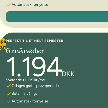
Automatisk fornyelse
3 måneder
Spar
PERFEKT TIL ET HELT SEMESTER
20%
6 måneder
1.194
DKK
Svarende til 199 kr./md.
7 dages gratis prøveperiode
Betal halvårligt
Automatisk fornyelse