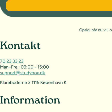
6 måneder
Opsig, når du vil
Sideoversigt og kontak
Kontakt
70 23 33 23
Man–Fre.:
09:00 - 15:00
support@studybox.dk
Klareboderne 3 1115 København K
Information