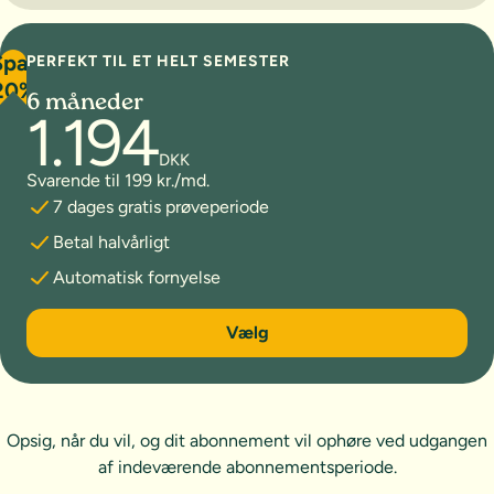
Spar
PERFEKT TIL ET HELT SEMESTER
20%
6 måneder
1.194
DKK
Svarende til 199 kr./md.
7 dages gratis prøveperiode
Betal halvårligt
Automatisk fornyelse
6 måneder
Vælg
Opsig, når du vil, og dit abonnement vil ophøre ved udgangen
af indeværende abonnementsperiode.