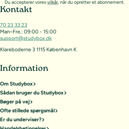
Du accepterer vores
vilkår
, når du opretter et abonnement.
Sideoversigt og kontakt
Kontakt
70 23 33 23
Man–Fre.:
09:00 - 15:00
support@studybox.dk
Klareboderne 3 1115 København K
Information
Om Studybox
Sådan bruger du Studybox
Bøger på vej
Ofte stillede spørgsmål
Er du underviser?
Handelsbetingelser