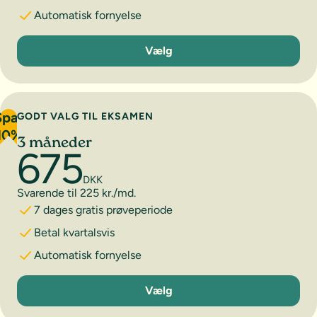
Automatisk fornyelse
1 måned
Vælg
Spar
GODT VALG TIL EKSAMEN
10%
3 måneder
675
DKK
Svarende til 225 kr./md.
7 dages gratis prøveperiode
Betal kvartalsvis
Automatisk fornyelse
3 måneder
Vælg