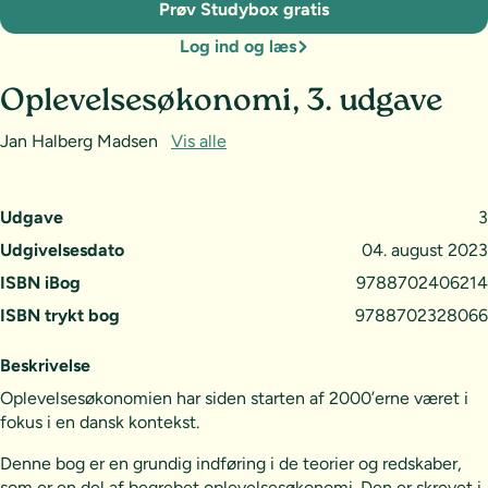
Prøv Studybox gratis
Log ind og læs
Oplevelsesøkonomi, 3. udgave
Jan Halberg Madsen
Vis alle
Udgave
3
Udgivelsesdato
04. august 2023
ISBN iBog
9788702406214
ISBN trykt bog
9788702328066
Beskrivelse
Oplevelsesøkonomien har siden starten af 2000’erne været i
fokus i en dansk kontekst.
Denne bog er en grundig indføring i de teorier og redskaber,
som er en del af begrebet oplevelsesøkonomi. Den er skrevet i