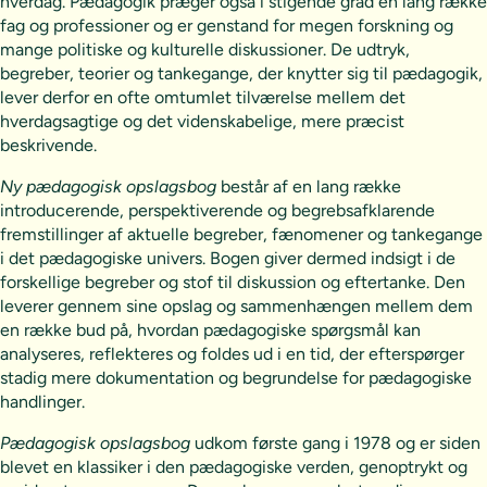
hverdag. Pædagogik præger også i stigende grad en lang række
fag og professioner og er genstand for megen forskning og
mange politiske og kulturelle diskussioner. De udtryk,
begreber, teorier og tankegange, der knytter sig til pædagogik,
lever derfor en ofte omtumlet tilværelse mellem det
hverdagsagtige og det videnskabelige, mere præcist
beskrivende.
Ny pædagogisk opslagsbog
består af en lang række
introducerende, perspektiverende og begrebsafklarende
fremstillinger af aktuelle begreber, fænomener og tankegange
i det pædagogiske univers. Bogen giver dermed indsigt i de
forskellige begreber og stof til diskussion og eftertanke. Den
leverer gennem sine opslag og sammenhængen mellem dem
en række bud på, hvordan pædagogiske spørgsmål kan
analyseres, reflekteres og foldes ud i en tid, der efterspørger
stadig mere dokumentation og begrundelse for pædagogiske
handlinger.
Pædagogisk opslagsbog
udkom første gang i 1978 og er siden
blevet en klassiker i den pædagogiske verden, genoptrykt og