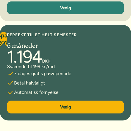
3 måneder
Vælg
Spar
PERFEKT TIL ET HELT SEMESTER
20%
6 måneder
1.194
DKK
Svarende til 199 kr./md.
7 dages gratis prøveperiode
Betal halvårligt
Automatisk fornyelse
6 måneder
Vælg