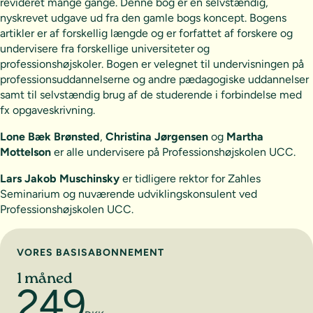
revideret mange gange. Denne bog er en selvstændig,
nyskrevet udgave ud fra den gamle bogs koncept. Bogens
artikler er af forskellig længde og er forfattet af forskere og
undervisere fra forskellige universiteter og
professionshøjskoler. Bogen er velegnet til undervisningen på
professionsuddannelserne og andre pædagogiske uddannelser
samt til selvstændig brug af de studerende i forbindelse med
fx opgaveskrivning.
Lone Bæk Brønsted
,
Christina Jørgensen
og
Martha
Mottelson
er alle undervisere på Professionshøjskolen UCC.
Lars Jakob Muschinsky
er tidligere rektor for Zahles
Seminarium og nuværende udviklingskonsulent ved
Professionshøjskolen UCC.
Vælg abonnement
VORES BASISABONNEMENT
1 måned
249