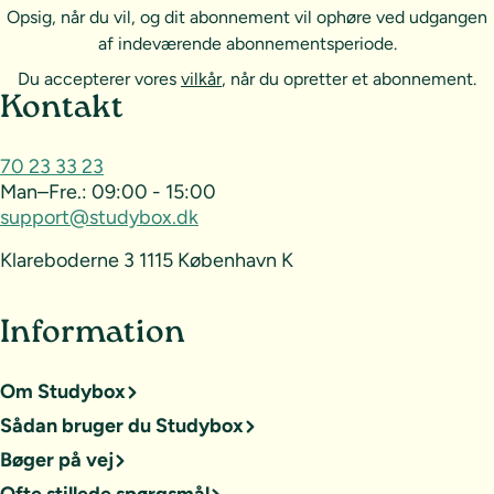
Opsig, når du vil, og dit abonnement vil ophøre ved udgangen
af indeværende abonnementsperiode.
Du accepterer vores
vilkår
, når du opretter et abonnement.
Sideoversigt og kontakt
Kontakt
70 23 33 23
Man–Fre.:
09:00 - 15:00
support@studybox.dk
Klareboderne 3 1115 København K
Information
Om Studybox
Sådan bruger du Studybox
Bøger på vej