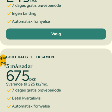
DKK
7 dages gratis prøveperiode
Ingen binding
Automatisk fornyelse
1 måned
Vælg
Spar
GODT VALG TIL EKSAMEN
10%
3 måneder
675
DKK
Svarende til 225 kr./md.
7 dages gratis prøveperiode
Betal kvartalsvis
Automatisk fornyelse