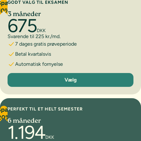
Spar
GODT VALG TIL EKSAMEN
10%
3 måneder
675
DKK
Svarende til 225 kr./md.
7 dages gratis prøveperiode
Betal kvartalsvis
Automatisk fornyelse
3 måneder
Vælg
Spar
PERFEKT TIL ET HELT SEMESTER
20%
6 måneder
1.194
DKK