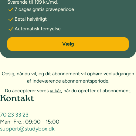
Svarende til 199 kr./md.
7 dages gratis prøveperiode
Betal halvårligt
Automatisk fornyelse
6 måneder
Vælg
Opsig, når du vil, og dit abonnement vil ophøre ved udgangen
af indeværende abonnementsperiode.
Du accepterer vores
vilkår
, når du opretter et abonnement.
Sideoversigt og kontakt
Kontakt
70 23 33 23
Man–Fre.:
09:00 - 15:00
support@studybox.dk