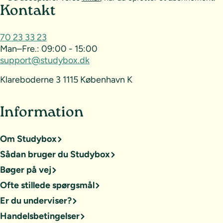
Sideoversigt og kontakt
Kontakt
70 23 33 23
Man–Fre.:
09:00 - 15:00
support@studybox.dk
Klareboderne 3 1115 København K
Information
Om Studybox
Sådan bruger du Studybox
Bøger på vej
Ofte stillede spørgsmål
Er du underviser?
Handelsbetingelser