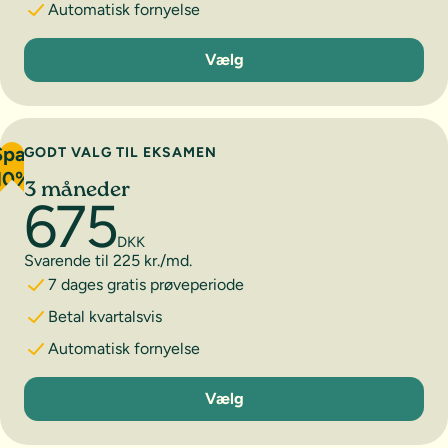
Automatisk fornyelse
1 måned
Vælg
Spar
GODT VALG TIL EKSAMEN
10%
3 måneder
675
DKK
Svarende til 225 kr./md.
7 dages gratis prøveperiode
Betal kvartalsvis
Automatisk fornyelse
3 måneder
Vælg