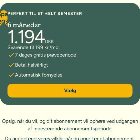
Spar
PERFEKT TIL ET HELT SEMESTER
20%
6 måneder
1.194
DKK
Svarende til 199 kr./md.
7 dages gratis prøveperiode
Betal halvårligt
Automatisk fornyelse
6 måneder
Vælg
Opsig, når du vil, og dit abonnement vil ophøre ved udgangen
af indeværende abonnementsperiode.
Du accepterer vores
vilkår
, når du opretter et abonnement.