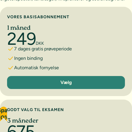
Vælg abonnement
VORES BASISABONNEMENT
1 måned
249
DKK
7 dages gratis prøveperiode
Ingen binding
Automatisk fornyelse
1 måned
Vælg
Spar
GODT VALG TIL EKSAMEN
10%
3 måneder
675