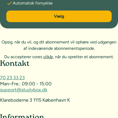
Automatisk fornyelse
6 måneder
Vælg
Opsig, når du vil, og dit abonnement vil ophøre ved udgangen
af indeværende abonnementsperiode.
Du accepterer vores
vilkår
, når du opretter et abonnement.
Sideoversigt og kontakt
Kontakt
70 23 33 23
Man–Fre.:
09:00 - 15:00
support@studybox.dk
Klareboderne 3 1115 København K
Information