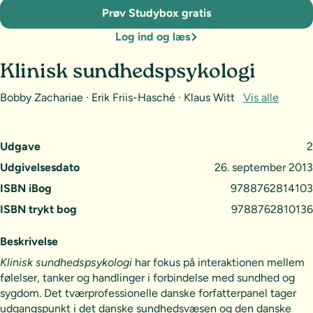
Prøv Studybox gratis
Log ind og læs
Klinisk sundhedspsykologi
Bobby Zachariae · Erik Friis-Hasché · Klaus Witt
Vis alle
Udgave
2
Udgivelsesdato
26. september 2013
ISBN iBog
9788762814103
ISBN trykt bog
9788762810136
Beskrivelse
Klinisk sundhedspsykologi
har fokus på interaktionen mellem
følelser, tanker og handlinger i forbindelse med sundhed og
sygdom. Det tværprofessionelle danske forfatterpanel tager
udgangspunkt i det danske sundhedsvæsen og den danske