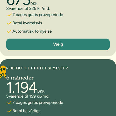
DKK
Svarende til 225 kr./md.
7 dages gratis prøveperiode
Betal kvartalsvis
Automatisk fornyelse
3 måneder
Vælg
Spar
PERFEKT TIL ET HELT SEMESTER
20%
6 måneder
1.194
DKK
Svarende til 199 kr./md.
7 dages gratis prøveperiode
Betal halvårligt