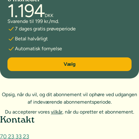
1.194
DKK
Svarende til 199 kr./md.
7 dages gratis prøveperiode
Betal halvårligt
Automatisk fornyelse
6 måneder
Vælg
Opsig, når du vil, og dit abonnement vil ophøre ved udgangen
af indeværende abonnementsperiode.
Du accepterer vores
vilkår
, når du opretter et abonnement.
Sideoversigt og kontakt
Kontakt
70 23 33 23