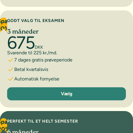
Spar
GODT VALG TIL EKSAMEN
10%
3 måneder
675
DKK
Svarende til 225 kr./md.
7 dages gratis prøveperiode
Betal kvartalsvis
Automatisk fornyelse
3 måneder
Vælg
Spar
PERFEKT TIL ET HELT SEMESTER
20%
6 måneder