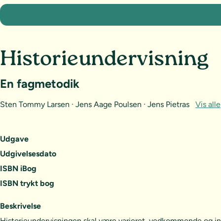
Historieundervisning
En fagmetodik
Sten Tommy Larsen · Jens Aage Poulsen · Jens Pietras
Vis alle
Udgave
Udgivelsesdato
ISBN iBog
ISBN trykt bog
Beskrivelse
Historieundervisningen skal være varieret, vedkommende og in