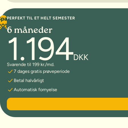
Spar
PERFEKT TIL ET HELT SEMESTER
20%
6 måneder
1.194
DKK
Svarende til 199 kr./md.
7 dages gratis prøveperiode
Betal halvårligt
Automatisk fornyelse
6 måneder