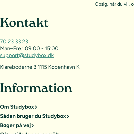
Opsig, når du vil
Sideoversigt og kontak
Kontakt
70 23 33 23
Man–Fre.:
09:00 - 15:00
support@studybox.dk
Klareboderne 3 1115 København K
Information
Om Studybox
Sådan bruger du Studybox
Bøger på vej