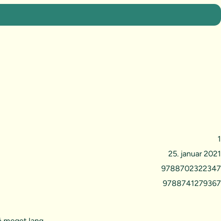
1
25. januar 2021
9788702322347
9788741279367
å meget lang.