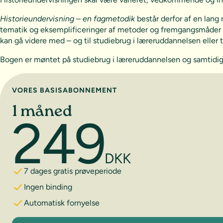
Historieundervisning – en fagmetodik
består derfor af en lang 
tematik og eksemplificeringer af metoder og fremgangsmåder ti
kan gå videre med – og til studiebrug i læreruddannelsen eller 
Bogen er møntet på studiebrug i læreruddannelsen og samtidig
Vælg abonnement
VORES BASISABONNEMENT
1 måned
249
DKK
7 dages gratis prøveperiode
Ingen binding
Automatisk fornyelse
1 måned