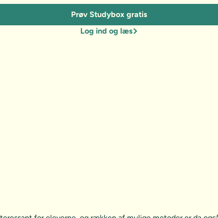
Prøv Studybox gratis
Log ind og læs
teressant for eleverne, og rækken af mulige metoder er da ogs