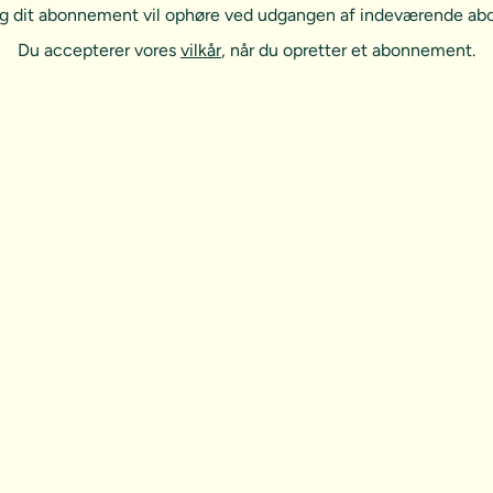
, og dit abonnement vil ophøre ved udgangen af indeværende a
Du accepterer vores
vilkår
, når du opretter et abonnement.
t