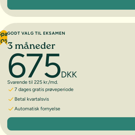
Spar
GODT VALG TIL EKSAMEN
10%
3 måneder
675
DKK
Svarende til 225 kr./md.
7 dages gratis prøveperiode
Betal kvartalsvis
Automatisk fornyelse
3 måneder