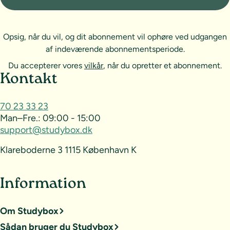
Opsig, når du vil, og dit abonnement vil ophøre ved udgangen
af indeværende abonnementsperiode.
Du accepterer vores
vilkår
, når du opretter et abonnement.
Sideoversigt og kontakt
Kontakt
70 23 33 23
Man–Fre.:
09:00 - 15:00
support@studybox.dk
Klareboderne 3 1115 København K
Information
Om Studybox
Sådan bruger du Studybox