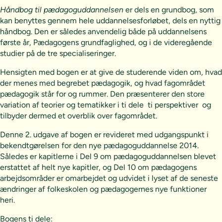
Håndbog til pædagoguddannelsen
er dels en grundbog, som
kan benyttes gennem hele uddannelsesforløbet, dels en nyttig
håndbog. Den er således anvendelig både på uddannelsens
første år, Pædagogens grundfaglighed, og i de videregående
studier på de tre specialiseringer.
Hensigten med bogen er at give de studerende viden om, hvad
der menes med begrebet pædagogik, og hvad fagområdet
pædagogik står for og rummer. Den præsenterer den store
variation af teorier og tematikker i ti dele  ti perspektiver  og
tilbyder dermed et overblik over fagområdet.
Denne 2. udgave af bogen er revideret med udgangspunkt i
bekendtgørelsen for den nye pædagoguddannelse 2014.
Således er kapitlerne i Del 9 om pædagoguddannelsen blevet
erstattet af helt nye kapitler, og Del 10 om pædagogens
arbejdsområder er omarbejdet og udvidet i lyset af de seneste
ændringer af folkeskolen og pædagogernes nye funktioner
heri.
Bogens ti dele: