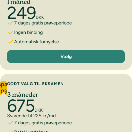
1 måned
249
DKK
7 dages gratis prøveperiode
Ingen binding
Automatisk fornyelse
1 måned
Vælg
Spar
GODT VALG TIL EKSAMEN
10%
3 måneder
675
DKK
Svarende til 225 kr./md.
7 dages gratis prøveperiode