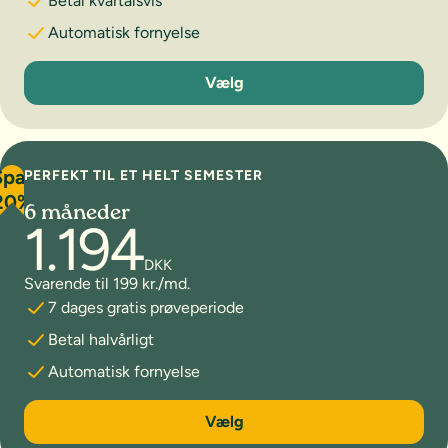
Betal kvartalsvis
Automatisk fornyelse
3 måneder
Vælg
Spar
PERFEKT TIL ET HELT SEMESTER
20%
6 måneder
1.194
DKK
Svarende til 199 kr./md.
7 dages gratis prøveperiode
Betal halvårligt
Automatisk fornyelse
6 måneder
Vælg