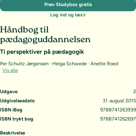
Prøv Studybox gratis
Log ind og læs
Håndbog til
pædagoguddannelsen
Ti perspektiver på pædagogik
Per Schultz Jørgensen · Helga Schwede · Anette Roed
Vis alle
Udgave
2
Udgivelsesdato
31. august 2015
ISBN iBog
9788741263939
ISBN trykt bog
9788741262697
Beskrivelse