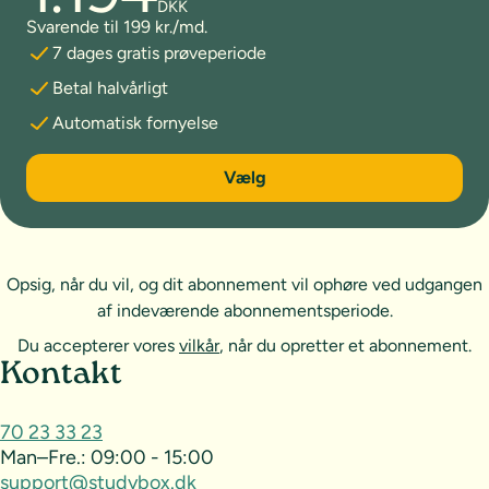
DKK
Svarende til 199 kr./md.
7 dages gratis prøveperiode
Betal halvårligt
Automatisk fornyelse
6 måneder
Vælg
Opsig, når du vil, og dit abonnement vil ophøre ved udgangen
af indeværende abonnementsperiode.
Du accepterer vores
vilkår
, når du opretter et abonnement.
Sideoversigt og kontakt
Kontakt
70 23 33 23
Man–Fre.:
09:00 - 15:00
support@studybox.dk