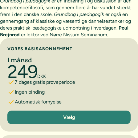
Grundbog i pædagogik
er en indføring i og diskussion af den
kompetencefilosofi, som gennem flere år har vundet stærkt
frem i den danske skole.
Grundbog i pædagogik
er også en
gennemgang af klassiske og væsentlige dannelsestanker og
deres praktisk-pædagogiske udmøntning i hverdagen.
Poul
Brejnrod
er lektor ved Nørre Nissum Seminarium.
Vælg abonnement
VORES BASISABONNEMENT
1 måned
249
DKK
7 dages gratis prøveperiode
Ingen binding
Automatisk fornyelse
1 måned
Vælg