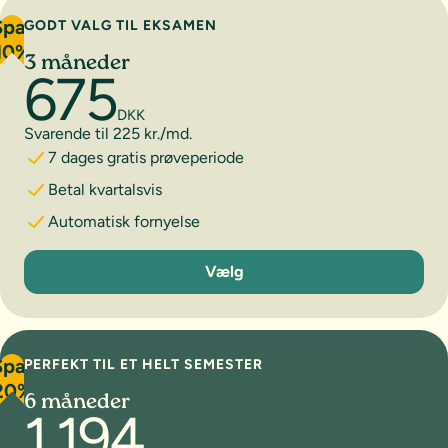
Spar
GODT VALG TIL EKSAMEN
10%
3 måneder
675
DKK
Svarende til 225 kr./md.
7 dages gratis prøveperiode
Betal kvartalsvis
Automatisk fornyelse
3 måneder
Vælg
Spar
PERFEKT TIL ET HELT SEMESTER
20%
6 måneder
1.194