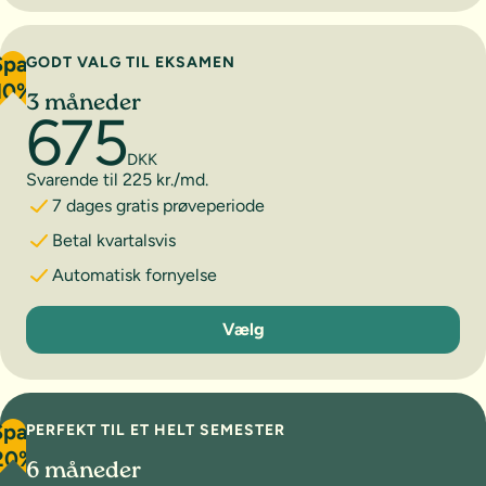
Spar
GODT VALG TIL EKSAMEN
10%
3 måneder
675
DKK
Svarende til 225 kr./md.
7 dages gratis prøveperiode
Betal kvartalsvis
Automatisk fornyelse
3 måneder
Vælg
Spar
PERFEKT TIL ET HELT SEMESTER
20%
6 måneder