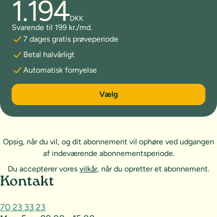
1.194
DKK
Svarende til 199 kr./md.
7 dages gratis prøveperiode
Betal halvårligt
Automatisk fornyelse
6 måneder
Vælg
Opsig, når du vil, og dit abonnement vil ophøre ved udgangen
af indeværende abonnementsperiode.
Du accepterer vores
vilkår
, når du opretter et abonnement.
Sideoversigt og kontakt
Kontakt
70 23 33 23