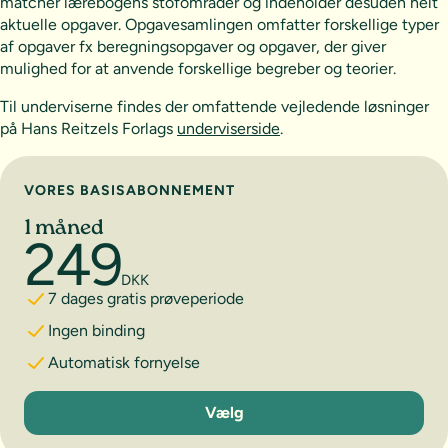
matcher lærebogens stofområder og indeholder desuden helt
aktuelle opgaver. Opgavesamlingen omfatter forskellige typer
af opgaver fx beregningsopgaver og opgaver, der giver
mulighed for at anvende forskellige begreber og teorier.
Til underviserne findes der omfattende vejledende løsninger
på Hans Reitzels Forlags
underviserside
.
Vælg abonnement
VORES BASISABONNEMENT
1 måned
249
DKK
7 dages gratis prøveperiode
Ingen binding
Automatisk fornyelse
1 måned
Vælg