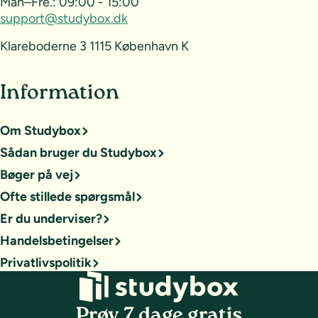
Man–Fre.:
09:00 - 15:00
support@studybox.dk
Klareboderne 3 1115 København K
Information
Om Studybox
Sådan bruger du Studybox
Bøger på vej
Ofte stillede spørgsmål
Er du underviser?
Handelsbetingelser
Privatlivspolitik
Prøv 7 dage gratis