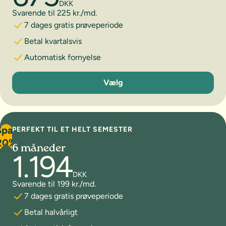
DKK
Svarende til 225 kr./md.
7 dages gratis prøveperiode
Betal kvartalsvis
Automatisk fornyelse
3 måneder
Vælg
Spar
PERFEKT TIL ET HELT SEMESTER
20%
6 måneder
1.194
DKK
Svarende til 199 kr./md.
7 dages gratis prøveperiode
Betal halvårligt