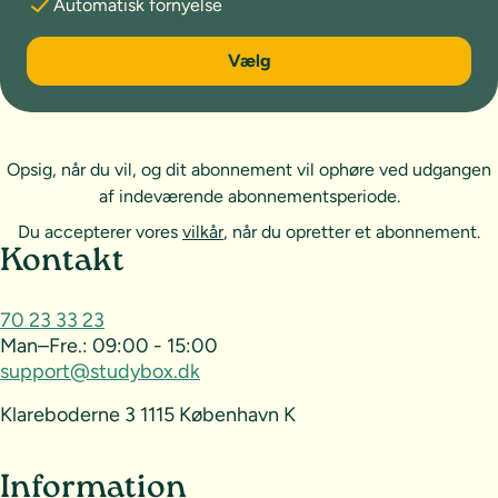
Automatisk fornyelse
6 måneder
Vælg
Opsig, når du vil, og dit abonnement vil ophøre ved udgangen
af indeværende abonnementsperiode.
Du accepterer vores
vilkår
, når du opretter et abonnement.
Sideoversigt og kontakt
Kontakt
70 23 33 23
Man–Fre.:
09:00 - 15:00
support@studybox.dk
Klareboderne 3 1115 København K
Information