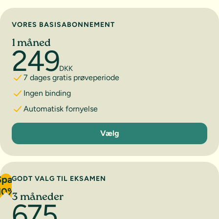
Vælg abonnement
VORES BASISABONNEMENT
1 måned
249
DKK
7 dages gratis prøveperiode
Ingen binding
Automatisk fornyelse
1 måned
Vælg
Spar
GODT VALG TIL EKSAMEN
10%
3 måneder
675