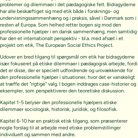
problemer og dilemmaer i det pædagogiske felt. Bidragyderne
har alle beskæftiget sig med etik både i forsknings- og
undervisningssammenhæng og i praksis, såvel i Danmark som i
resten af Europa. Som helhed retter bogen sig mod den
professionelle hjælper i en dansk sammenhæng, men samtidig
har den et internationalt perspektiv - bl.a. med afsæt i et
projekt om etik, The European Social Ethics Project.
Udover en bred tilgang til spørgsmål om etik har bidragyderne
især fokuseret på etiske dilemmaer i pædagogisk arbejde, fordi
det er disse, der er specielt udfordrende og urovækkende for
den professionelle hjælper i situationer, hvor det er vanskeligt
at træffe det "rigtige" valg. I bogen inddrages case-historier og
eksempler, som perspektiverer den teoretiske diskussion.
Kapitel 1-5 belyser den professionelle hjælpers etiske
dilemmaer sociologisk, historisk, juridisk, og filosofisk.
Kapitel 6-10 har en praktisk etisk tilgang, som præsenterer
nogle forslag til at arbejde med etiske problemstillinger
individuelt og sammen med andre.