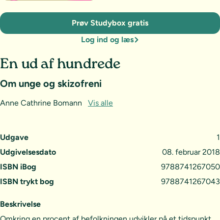
Prøv Studybox gratis
Log ind og læs
En ud af hundrede
Om unge og skizofreni
Anne Cathrine Bomann
Vis alle
Udgave
1
Udgivelsesdato
08. februar 2018
ISBN iBog
9788741267050
ISBN trykt bog
9788741267043
Beskrivelse
Omkring en procent af befolkningen udvikler på et tidspunkt