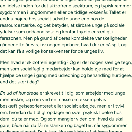
en lidelse inden for det skizofrene spektrum, og typisk rammer
sygdommen i ungdommen eller de tidlige voksenår. Tallet er
endnu højere hos socialt udsatte unge end hos de
ressourcestærke, og det betyder, at sårbare unge på sociale
ydelser som uddannelses- og kontanthjælp er særligt i
farezonen. Men på grund af deres komplekse vanskeligheder
går der ofte årevis, før nogen opdager, hvad der er på spil, og
det kan få alvorlige konsekvenser for de unges liv.
Men hvad er skizofreni egentlig? Og er der nogen særlige tegn,
man som socialfaglig medarbejder kan holde øje med for at
hjælpe de unge i gang med udredning og behandling hurtigere,
end det sker i dag?
En ud af hundrede
er skrevet til dig, som arbejder med unge
mennesker, og som ved en masse om eksempelvis
beskæftigelsesorienteret eller socialt arbejde, men er i tvivl
om, hvordan du tidligt opdager en svær psykisk lidelse hos
dem, du taler med. Og som mangler viden om, hvad du skal
gøre, både når du får mistanken og bagefter, når sygdommen
er diagnosticeret. Du bliver ikke psykiater af at læse bogen,