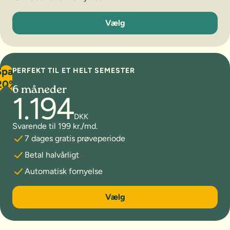
3 måneder
Vælg
Spar
PERFEKT TIL ET HELT SEMESTER
20%
6 måneder
1.194
DKK
Svarende til 199 kr./md.
7 dages gratis prøveperiode
Betal halvårligt
Automatisk fornyelse
6 måneder
Vælg