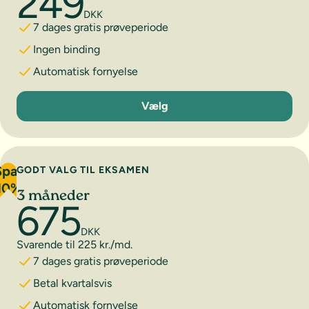
249
DKK
7 dages gratis prøveperiode
Ingen binding
Automatisk fornyelse
1 måned
Vælg
Spar
GODT VALG TIL EKSAMEN
10%
3 måneder
675
DKK
Svarende til 225 kr./md.
7 dages gratis prøveperiode
Betal kvartalsvis
Automatisk fornyelse