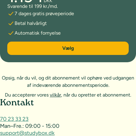
DKK
Svarende til 199 kr./md.
7 dages gratis prøveperiode
Betal halvårligt
Automatisk fornyelse
6 måneder
Vælg
Opsig, når du vil, og dit abonnement vil ophøre ved udgangen
af indeværende abonnementsperiode.
Du accepterer vores
vilkår
, når du opretter et abonnement.
Sideoversigt og kontakt
Kontakt
70 23 33 23
Man–Fre.:
09:00 - 15:00
support@studybox.dk