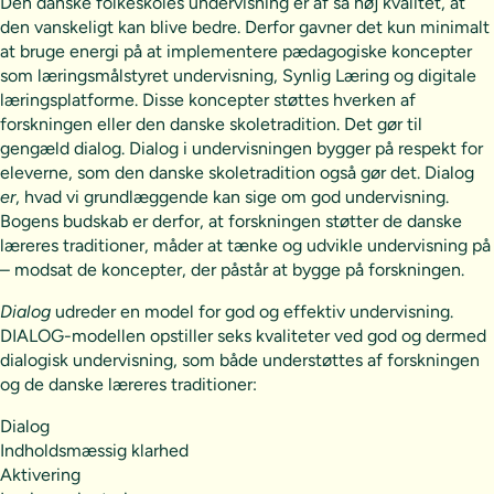
Den danske folkeskoles undervisning er af så høj kvalitet, at
den vanskeligt kan blive bedre. Derfor gavner det kun minimalt
at bruge energi på at implementere pædagogiske koncepter
som læringsmålstyret undervisning, Synlig Læring og digitale
læringsplatforme. Disse koncepter støttes hverken af
forskningen eller den danske skoletradition. Det gør til
gengæld dialog. Dialog i undervisningen bygger på respekt for
eleverne, som den danske skoletradition også gør det. Dialog
er
, hvad vi grundlæggende kan sige om god undervisning.
Bogens budskab er derfor, at forskningen støtter de danske
læreres traditioner, måder at tænke og udvikle undervisning på
– modsat de koncepter, der påstår at bygge på forskningen.
Dialog
udreder en model for god og effektiv undervisning.
DIALOG-modellen opstiller seks kvaliteter ved god og dermed
dialogisk undervisning, som både understøttes af forskningen
og de danske læreres traditioner:
Dialog
Indholdsmæssig klarhed
Aktivering