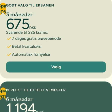
Spar
GODT VALG TIL EKSAMEN
10%
3 måneder
675
DKK
Svarende til 225 kr./md.
7 dages gratis prøveperiode
Betal kvartalsvis
Automatisk fornyelse
3 måneder
Vælg
Spar
PERFEKT TIL ET HELT SEMESTER
20%
6 måneder
1.194