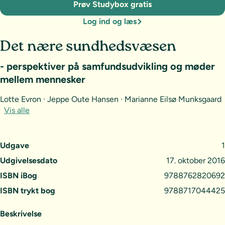
Prøv Studybox gratis
Log ind og læs
Det nære sundhedsvæsen
- perspektiver på samfundsudvikling og møder
mellem mennesker
Lotte Evron · Jeppe Oute Hansen · Marianne Eilsø Munksgaard
Vis alle
Udgave
1
Udgivelsesdato
17. oktober 2016
ISBN iBog
9788762820692
ISBN trykt bog
9788717044425
Beskrivelse