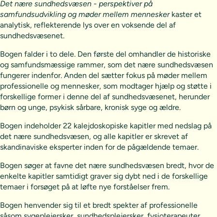
Det nære sundhedsvæsen - perspektiver på
samfundsudvikling og møder mellem mennesker
kaster et
analytisk, reflekterende lys over en voksende del af
sundhedsvæsenet.
Bogen falder i to dele. Den første del omhandler de historiske
og samfundsmæssige rammer, som det nære sundhedsvæsen
fungerer indenfor. Anden del sætter fokus på møder mellem
professionelle og mennesker, som modtager hjælp og støtte i
forskellige former i denne del af sundhedsvæsenet, herunder
børn og unge, psykisk sårbare, kronisk syge og ældre.
Bogen indeholder 22 kalejdoskopiske kapitler med nedslag på
det nære sundhedsvæsen, og alle kapitler er skrevet af
skandinaviske eksperter inden for de pågældende temaer.
Bogen søger at favne det nære sundhedsvæsen bredt, hvor de
enkelte kapitler samtidigt graver sig dybt ned i de forskellige
temaer i forsøget på at løfte nye forståelser frem.
Bogen henvender sig til et bredt spekter af professionelle
såsom sygeplejersker, sundhedsplejersker, fysioterapeuter,