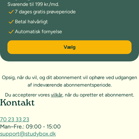
Svarende til 199 kr./md.
7 dages gratis prøveperiode
Betal halvårligt
Automatisk fornyelse
6 måneder
Vælg
Opsig, når du vil, og dit abonnement vil ophøre ved udgangen
af indeværende abonnementsperiode.
Du accepterer vores
vilkår
, når du opretter et abonnement.
Sideoversigt og kontakt
Kontakt
70 23 33 23
Man–Fre.:
09:00 - 15:00
support@studybox.dk