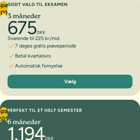
Spar
GODT VALG TIL EKSAMEN
10%
3 måneder
675
DKK
Svarende til 225 kr./md.
7 dages gratis prøveperiode
Betal kvartalsvis
Automatisk fornyelse
3 måneder
Vælg
Spar
PERFEKT TIL ET HELT SEMESTER
20%
6 måneder
1.194
DKK