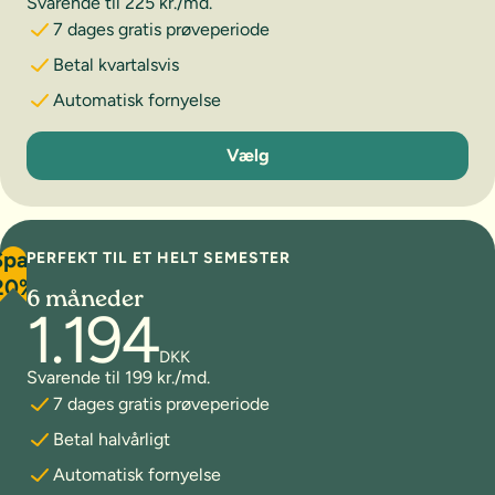
Svarende til 225 kr./md.
7 dages gratis prøveperiode
Betal kvartalsvis
Automatisk fornyelse
3 måneder
Vælg
Spar
PERFEKT TIL ET HELT SEMESTER
20%
6 måneder
1.194
DKK
Svarende til 199 kr./md.
7 dages gratis prøveperiode
Betal halvårligt
Automatisk fornyelse