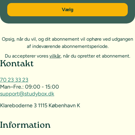
6 måneder
Vælg
Opsig, når du vil, og dit abonnement vil ophøre ved udgangen
af indeværende abonnementsperiode.
Du accepterer vores
vilkår
, når du opretter et abonnement.
Sideoversigt og kontakt
Kontakt
70 23 33 23
Man–Fre.:
09:00 - 15:00
support@studybox.dk
Klareboderne 3 1115 København K
Information