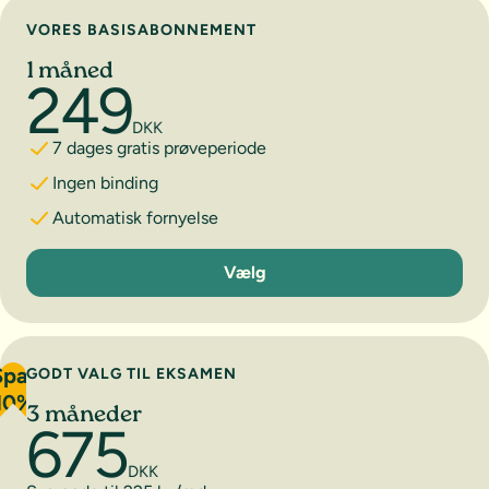
Vælg abonnement
VORES BASISABONNEMENT
1 måned
249
DKK
7 dages gratis prøveperiode
Ingen binding
Automatisk fornyelse
1 måned
Vælg
Spar
GODT VALG TIL EKSAMEN
10%
3 måneder
675
DKK