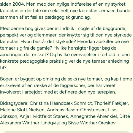
siden 2004. Men med den nylige indførelse af en ny styrket
læreplan er der tale om seks helt nye læreplanstemaer, bundet
sammen af et fælles pædagogisk grundlag.
Med denne bog gives der et indblik i nogle af de baggrunde,
perspektiver og dilemmaer, der knytter sig til den nye styrkede
læreplan. Hvori består det styrkede? Hvordan adskiller de nye
temaer sig fra de gamle? Hvilke hensigter ligger bag de
ændringer, der er sket? Og hvilke overvejelser i forhold til den
konkrete pædagogiske praksis giver de nye temaer anledning
til?
Bogen er bygget op omkring de seks nye temaer, og kapitlerne
er skrevet af en række af de fagpersoner, der har været
involveret i arbejdet med at definere den nye læreplan.
Bidragsydere: Christina Haandbæk Schmidt, Thorleif Frøkjær,
Malene Slott Nielsen, Andreas Rasch-Christensen, Lise
Jönsson, Anja Hvidtfeldt Stanek, Annegrethe Ahrenkiel, Ditte
Alexandra Winther-Lindqvist og Sisse Winther Oreskov