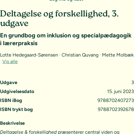
Deltagelse og forskellighed, 3.
udgave
En grundbog om inklusion og specialpædagogik
i lærerpraksis
Lotte Hedegaard-Sørensen · Christian Quvang · Mette Molbæk
Vis alle
Udgave
3
Udgivelsesdato
15. juni 2023
ISBN iBog
9788702407273
ISBN trykt bog
9788702392678
Beskrivelse
Deltagelse & forskellighed
præsenterer central viden og