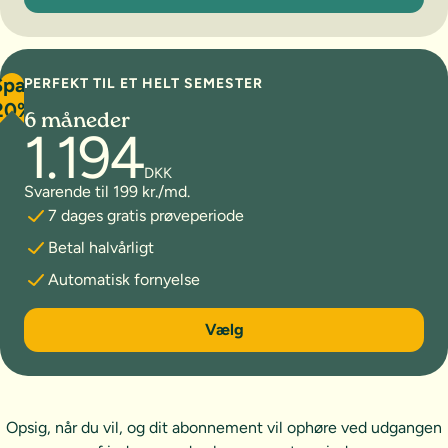
Spar
PERFEKT TIL ET HELT SEMESTER
20%
6 måneder
1.194
DKK
Svarende til 199 kr./md.
7 dages gratis prøveperiode
Betal halvårligt
Automatisk fornyelse
6 måneder
Vælg
Opsig, når du vil, og dit abonnement vil ophøre ved udgangen