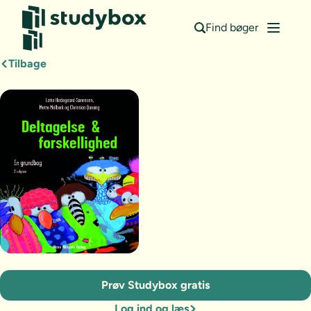
Find bøger
Tilbage
Prøv Studybox gratis
Log ind og læs