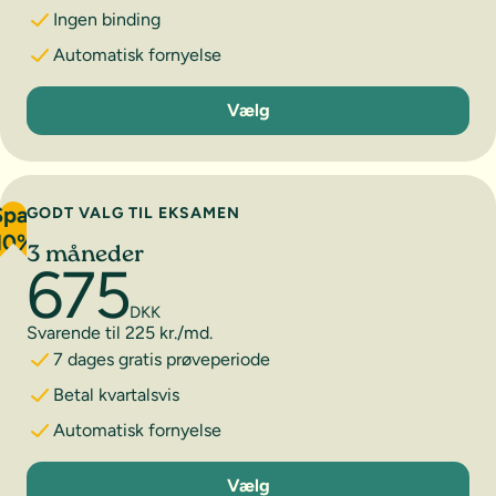
Ingen binding
Automatisk fornyelse
1 måned
Vælg
Spar
GODT VALG TIL EKSAMEN
10%
3 måneder
675
DKK
Svarende til 225 kr./md.
7 dages gratis prøveperiode
Betal kvartalsvis
Automatisk fornyelse
3 måneder
Vælg