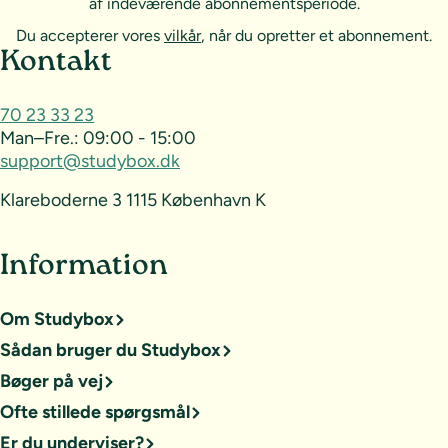
af indeværende abonnementsperiode.
Du accepterer vores
vilkår
, når du opretter et abonnement.
Sideoversigt og kontakt
Kontakt
70 23 33 23
Man–Fre.:
09:00 - 15:00
support@studybox.dk
Klareboderne 3 1115 København K
Information
Om Studybox
Sådan bruger du Studybox
Bøger på vej
Ofte stillede spørgsmål
Er du underviser?