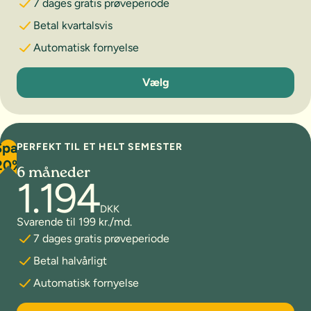
7 dages gratis prøveperiode
Betal kvartalsvis
Automatisk fornyelse
3 måneder
Vælg
Spar
PERFEKT TIL ET HELT SEMESTER
20%
6 måneder
1.194
DKK
Svarende til 199 kr./md.
7 dages gratis prøveperiode
Betal halvårligt
Automatisk fornyelse
6 måneder