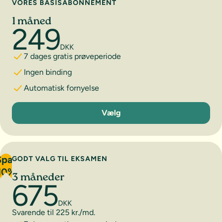
VORES BASISABONNEMENT
1 måned
249
DKK
7 dages gratis prøveperiode
Ingen binding
Automatisk fornyelse
1 måned
Vælg
Spar
GODT VALG TIL EKSAMEN
10%
3 måneder
675
DKK
Svarende til 225 kr./md.