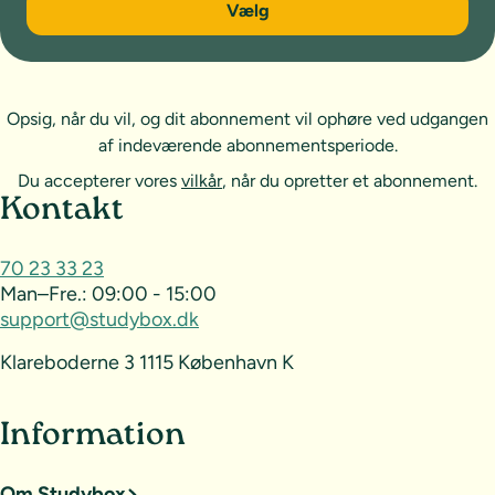
Vælg
Opsig, når du vil, og dit abonnement vil ophøre ved udgangen
af indeværende abonnementsperiode.
Du accepterer vores
vilkår
, når du opretter et abonnement.
Sideoversigt og kontakt
Kontakt
70 23 33 23
Man–Fre.:
09:00 - 15:00
support@studybox.dk
Klareboderne 3 1115 København K
Information
Om Studybox