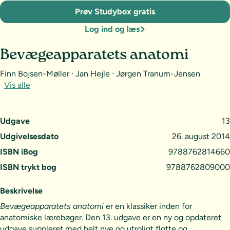
Prøv Studybox gratis
Log ind og læs
Bevægeapparatets anatomi
Finn Bojsen-Møller · Jan Hejle · Jørgen Tranum-Jensen
Vis alle
Udgave
13
Udgivelsesdato
26. august 2014
ISBN iBog
9788762814660
ISBN trykt bog
9788762809000
Beskrivelse
Bevægeapparatets anatomi
er en klassiker inden for
anatomiske lærebøger. Den 13. udgave er en ny og opdateret
udgave suppleret med helt nye og utroligt flotte og