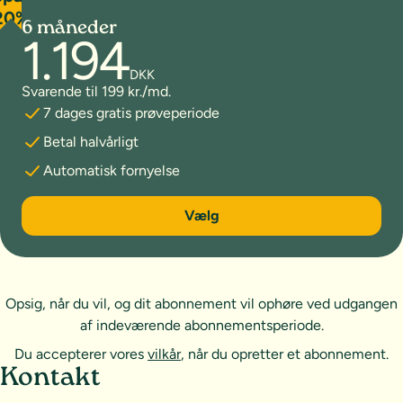
20%
6 måneder
1.194
DKK
Svarende til 199 kr./md.
7 dages gratis prøveperiode
Betal halvårligt
Automatisk fornyelse
6 måneder
Vælg
Opsig, når du vil, og dit abonnement vil ophøre ved udgangen
af indeværende abonnementsperiode.
Du accepterer vores
vilkår
, når du opretter et abonnement.
Sideoversigt og kontakt
Kontakt