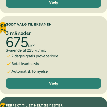
Vælg
Spar
GODT VALG TIL EKSAMEN
10%
3 måneder
675
DKK
Svarende til 225 kr./md.
7 dages gratis prøveperiode
Betal kvartalsvis
Automatisk fornyelse
3 måneder
Vælg
Spar
PERFEKT TIL ET HELT SEMESTER