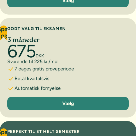
Vælg
Spar
GODT VALG TIL EKSAMEN
10%
3 måneder
675
DKK
Svarende til 225 kr./md.
7 dages gratis prøveperiode
Betal kvartalsvis
Automatisk fornyelse
3 måneder
Vælg
Spar
PERFEKT TIL ET HELT SEMESTER