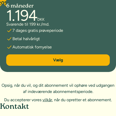
20%
6 måneder
1.194
DKK
Svarende til 199 kr./md.
7 dages gratis prøveperiode
Betal halvårligt
Automatisk fornyelse
6 måneder
Vælg
Opsig, når du vil, og dit abonnement vil ophøre ved udgangen
af indeværende abonnementsperiode.
Du accepterer vores
vilkår
, når du opretter et abonnement.
Sideoversigt og kontakt
Kontakt