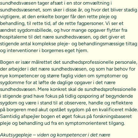
sundhedsvæsen
tager afsæt i en stor omvæltning i
sundhedsvæsenet, som sker i disse år, og hvor det bliver stadig
vigtigere, at den enkelte borger får den rette pleje og
behandling, til rette tid, af de rette fagpersoner. Vi ser et
ændret sygdomsbillede, og hvor mange opgaver flytter fra
hospitalerne til det nære sundhedsvæsen, og det giver et
stigende antal komplekse pleje- og behandlingsmæssige tiltag
og interventioner i borgernes eget hjem.
Bogen er især målrettet det sundhedsprofessionelle personale,
der arbejder i det nære sundhedsvæsen, og som har behov for
nye kompetencer og større faglig viden om symptomer og
sygdomme for at løfte de daglige opgaver i det nære
sundhedsvæsen. Mere konkret skal de sundhedsprofessionelle
i stigende grad have fokus på tidlig opsporing af begyndende
sygdom og være i stand til at observere, handle og reflektere
på borgeren med akut opstået sygdom på en kvalificeret måde.
Samtidig afspejler bogen et øget fokus på forskningsbaseret
pleje og behandling ud fra en symptomorienteret tilgang.
Akutsygepleje – viden og kompetencer i det nære